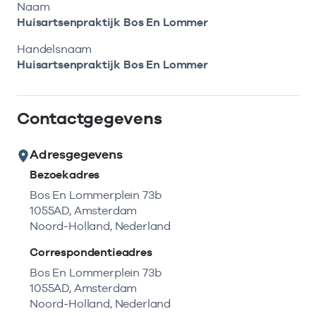
Bekijk eerst de veelgestelde vragen.
Kortdurende zorg
Naam
Bekijk het aanbod
Zoeken in AGB-register
Huisartsenpraktijk Bos En Lommer
Retourcodezoeker
Vind de actuele gegevens van een
Langdurige zorg
Handelsnaam
Naar hulp
zorgaanbieder of onderneming.
Huisartsenpraktijk Bos En Lommer
Zorg in de regio
Zoek nu
Contactgegevens
Gemeentezorgspiegel
Adresgegevens
Bezoekadres
Op zoek naar een rapport?
Bos En Lommerplein 73b
1055AD, Amsterdam
Bekijk de openbare rapporten per thema of
Noord-Holland, Nederland
log in voor de besloten rapporten op
Zorgprisma.nl.
Correspondentieadres
Bos En Lommerplein 73b
1055AD, Amsterdam
Naar openbare rapporten
Noord-Holland, Nederland