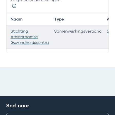
Naam
Type
AGB
Stichting
Samenwerkingsverband
535
Amsterdamse
Gezondheidscentra
Deze onderneming heeft een relatie met de volgende 
Snel naar