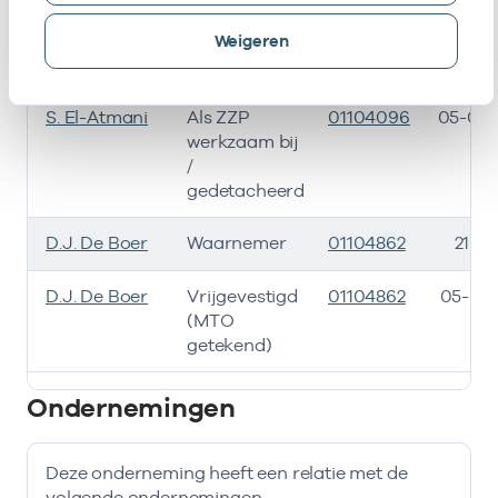
gedetacheerd
Weigeren
G. Crobu
Waarnemer
01103477
16-03
S. El-Atmani
Als ZZP
01104096
05-04-
werkzaam bij
/
gedetacheerd
D.J. De Boer
Waarnemer
01104862
21-11
D.J. De Boer
Vrijgevestigd
01104862
05-01-
(MTO
getekend)
Bij deze onderneming werken de volgende zorgverlener
Ondernemingen
Deze onderneming heeft een relatie met de
volgende ondernemingen