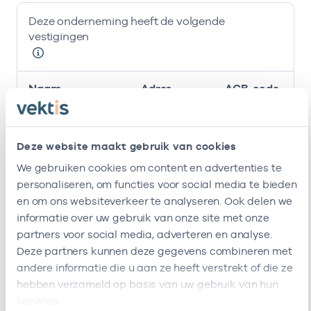
Deze onderneming heeft de volgende
vestigingen
Naam
Adres
AGB-code
Huisartsenpraktijk
Bos En
-
01-
Bos En Lommer
Lommerplein
Deze website maakt gebruik van cookies
73b
1055AD
We gebruiken cookies om content en advertenties te
Amsterdam
personaliseren, om functies voor social media te bieden
en om ons websiteverkeer te analyseren. Ook delen we
Deze onderneming heeft de volgende vestigingen
informatie over uw gebruik van onze site met onze
Zorgverleners
partners voor social media, adverteren en analyse.
Deze partners kunnen deze gegevens combineren met
andere informatie die u aan ze heeft verstrekt of die ze
Bij deze onderneming werken de volgende
hebben verzameld op basis van uw gebruik van hun
zorgverleners
services.