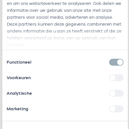
en om ons websiteverkeer te analyseren. Ook delen we
informatie over uw gebruik van onze site met onze
Bij deze onderneming werken de volgende
partners voor social media, adverteren en analyse.
zorgverleners
Deze partners kunnen deze gegevens combineren met
andere informatie die u aan ze heeft verstrekt of die ze
hebben verzameld op basis van uw gebruik van hun
Naam
Rol
AGB-code
Start
services.
L.M.A.
Eigenaar
01021640
01-07-1997
Toestemmingsselectie
Functioneel
Nijst
R.A.M.
Eigenaar
01023266
01-04-2002
Voorkeuren
Haesen
Analytische
I.M.
Eigenaar
01028697
26-06-2017
Eurlings-
Marketing
Van De
Mortel