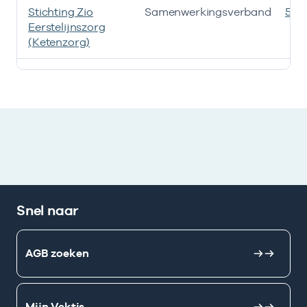
Stichting Zio
Samenwerkingsverband
535
Eerstelijnszorg
(Ketenzorg)
Deze onderneming heeft een relatie met de volgende 
Snel naar
AGB zoeken
Mijn Vektis