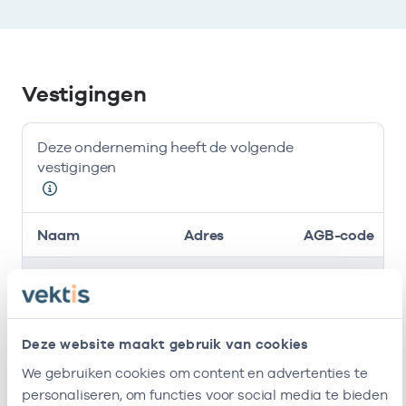
Vestigingen
Deze onderneming heeft de volgende
vestigingen
Naam
Adres
AGB-code
Huisartsenpraktijk
Becanusstraat
-
2
Annadal
15
6216BX
Maastricht
Deze website maakt gebruik van cookies
Deze onderneming heeft de volgende vestigingen
We gebruiken cookies om content en advertenties te
personaliseren, om functies voor social media te bieden
Zorgverleners