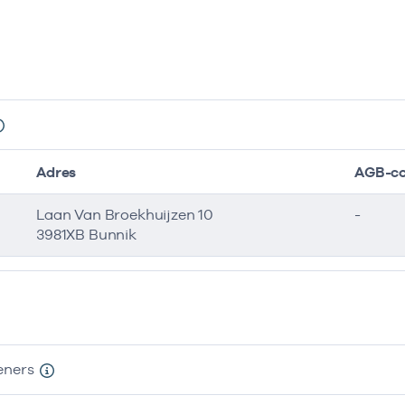
Adres
AGB-c
Laan Van Broekhuijzen 10
-
3981XB Bunnik
eners