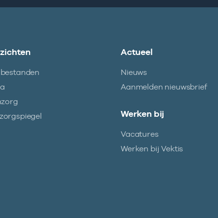
nzichten
Actueel
abestanden
Nieuws
ma
Aanmelden nieuwsbrief
nzorg
Werken bij
orgspiegel
Vacatures
Werken bij Vektis