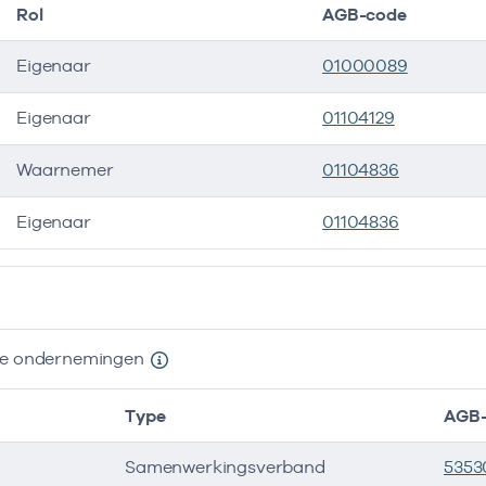
Rol
AGB-code
Eigenaar
01000089
Eigenaar
01104129
Waarnemer
01104836
Eigenaar
01104836
ers
nde ondernemingen
Type
AGB-
Samenwerkingsverband
5353