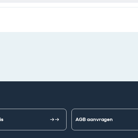
e ondernemingen
is
AGB aanvragen