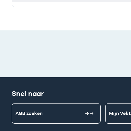
Deze onderneming heeft een relatie met de volgend
Snel naar
AGB zoeken
Mijn Vekt