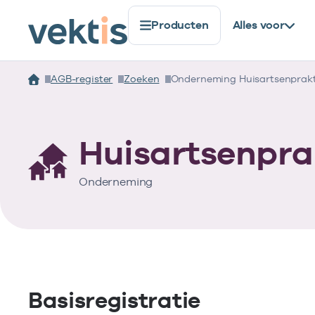
Producten
Alles voor
AGB-register
Zoeken
Onderneming Huisartsenprakti
Huisartsenpra
Onderneming
Basisregistratie