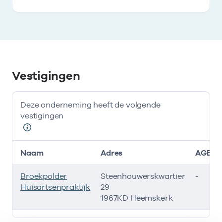
Vestigingen
Deze onderneming heeft de volgende
vestigingen
Naam
Adres
AGB-c
Broekpolder
Steenhouwerskwartier
-
Huisartsenpraktijk
29
1967KD Heemskerk
Deze onderneming heeft de volgende vestigingen