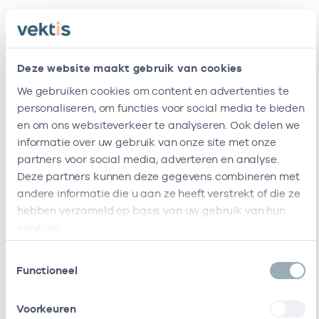
Zorgverleners
Bij deze onderneming werken de volgende
Deze website maakt gebruik van cookies
zorgverleners
We gebruiken cookies om content en advertenties te
personaliseren, om functies voor social media te bieden
en om ons websiteverkeer te analyseren. Ook delen we
Naam
Rol
AGB-code
St
informatie over uw gebruik van onze site met onze
partners voor social media, adverteren en analyse.
R.E.
Eigenaar
01023848
01-01-2
Deze partners kunnen deze gegevens combineren met
Beunder
andere informatie die u aan ze heeft verstrekt of die ze
D.L. Van
In loondienst
01026238
06-05-2
hebben verzameld op basis van uw gebruik van hun
Schie
bij
services.
Toestemmingsselectie
T.F. Peeters
In loondienst
01026923
01-05-2
Functioneel
bij
A.K.
In loondienst
01100668
01-09-2
Voorkeuren