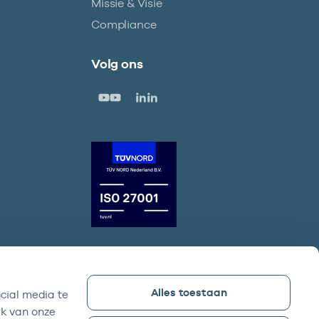
Missie & Visie
Compliance
Volg ons
Alles toestaan
cial media te
Vektis bezoekadres
ik van onze