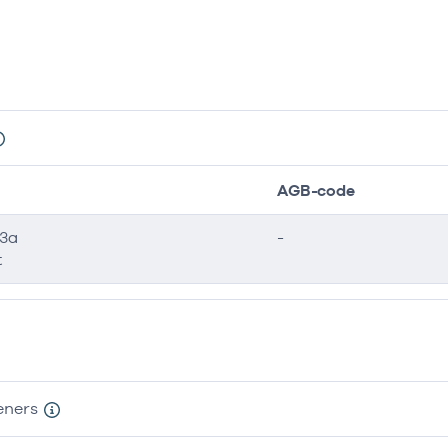
AGB-code
43a
-
t
eners