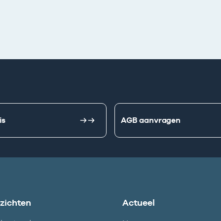
is
AGB aanvragen
nzichten
Actueel