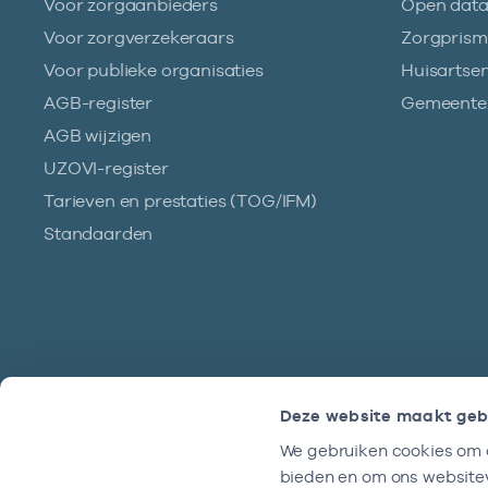
Voor zorgaanbieders
Open dat
Voor zorgverzekeraars
Zorgpris
Voor publieke organisaties
Huisartse
AGB-register
Gemeentez
AGB wijzigen
UZOVI-register
Tarieven en prestaties (TOG/IFM)
Standaarden
Deze website maakt geb
We gebruiken cookies om c
Hulp?
bieden en om ons websitev