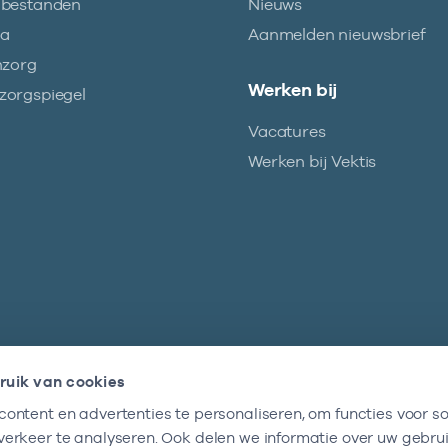
abestanden
Nieuws
ma
Aanmelden nieuwsbrief
nzorg
Werken bij
orgspiegel
Vacatures
Werken bij Vektis
ruik van cookies
ontent en advertenties te personaliseren, om functies voor so
Nieuwsbrief
erkeer te analyseren. Ook delen we informatie over uw gebru