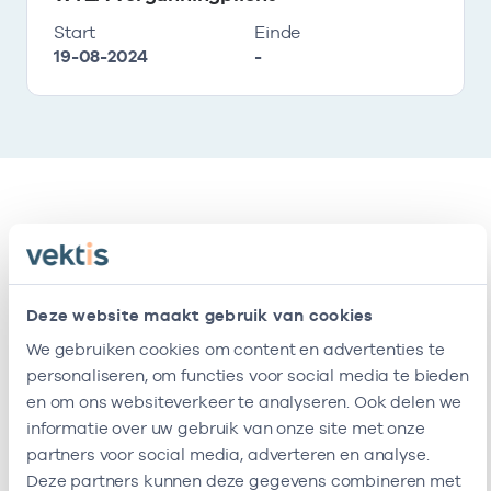
Start
Einde
19-08-2024
-
Vestigingen
Deze onderneming heeft de volgende
Deze website maakt gebruik van cookies
vestigingen
We gebruiken cookies om content en advertenties te
personaliseren, om functies voor social media te bieden
en om ons websiteverkeer te analyseren. Ook delen we
Naam
Adres
AGB-code
Start
informatie over uw gebruik van onze site met onze
partners voor social media, adverteren en analyse.
Praktijk
Madurastraat
-
01-04-2008
Deze partners kunnen deze gegevens combineren met
Lorentz-
4