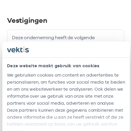
Vestigingen
Deze onderneming heeft de volgende
vestigingen
Naam
Adres
AGB-code
Start
Deze website maakt gebruik van cookies
We gebruiken cookies om content en advertenties te
Praktijk
Camperstraat
-
01-04-2009
personaliseren, om functies voor social media te bieden
Camper
1
en om ons websiteverkeer te analyseren. Ook delen we
1091AD
informatie over uw gebruik van onze site met onze
Amsterdam
partners voor social media, adverteren en analyse.
Deze onderneming heeft de volgende vestigingen
Deze partners kunnen deze gegevens combineren met
andere informatie die u aan ze heeft verstrekt of die ze
Zorgverleners
hebben verzameld op basis van uw gebruik van hun