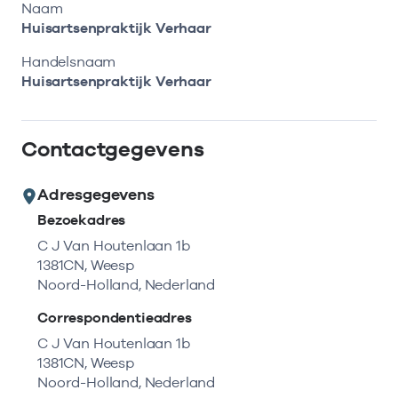
Bekijk eerst de veelgestelde vragen.
Kortdurende zorg
Naam
Bekijk het aanbod
Zoeken in AGB-register
Huisartsenpraktijk Verhaar
Retourcodezoeker
Vind de actuele gegevens van een
Langdurige zorg
Handelsnaam
Naar hulp
zorgaanbieder of onderneming.
Huisartsenpraktijk Verhaar
Zorg in de regio
Zoek nu
Contactgegevens
Gemeentezorgspiegel
Adresgegevens
Bezoekadres
Op zoek naar een rapport?
C J Van Houtenlaan 1b
1381CN, Weesp
Bekijk de openbare rapporten per thema of
Noord-Holland, Nederland
log in voor de besloten rapporten op
Zorgprisma.nl.
Correspondentieadres
C J Van Houtenlaan 1b
1381CN, Weesp
Naar openbare rapporten
Noord-Holland, Nederland