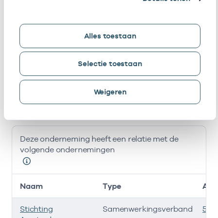
Lyklema
P.E.
Eigenaar
01026736
01-07-2021
Alles toestaan
Lyklema
E.E. Den
Eigenaar
01027247
01-07-2012
Selectie toestaan
Besten-
Verhaar
Weigeren
Bij deze onderneming werken de volgende zorgverlener
Ondernemingen
Deze onderneming heeft een relatie met de
volgende ondernemingen
Naam
Type
AGB
Stichting
Samenwerkingsverband
535