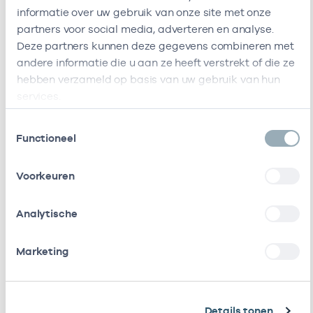
Huisartsenpraktijk
C J Van
-
01-0
informatie over uw gebruik van onze site met onze
Verhaar
Houtenlaan
partners voor social media, adverteren en analyse.
1b
Deze partners kunnen deze gegevens combineren met
1381CN
andere informatie die u aan ze heeft verstrekt of die ze
Weesp
hebben verzameld op basis van uw gebruik van hun
Deze onderneming heeft de volgende vestigingen
services.
Zorgverleners
Toestemmingsselectie
Functioneel
Bij deze onderneming werken de volgende
zorgverleners
Voorkeuren
Analytische
Naam
Rol
AGB-code
Start
Marketing
M.
Eigenaar
01026621
01-01-2011
Verhaar
P.E.
Waarnemer
01026736
01-02-2017
3
Details tonen