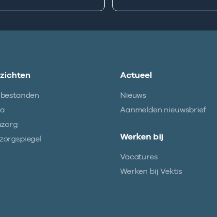
nzichten
Actueel
abestanden
Nieuws
ma
Aanmelden nieuwsbrief
nzorg
Werken bij
orgspiegel
Vacatures
Werken bij Vektis