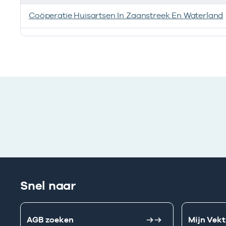
Coöperatie Huisartsen In Zaanstreek En Waterland
Deze onderneming heeft een relatie met de volgend
Snel naar
AGB zoeken
Mijn Vekt