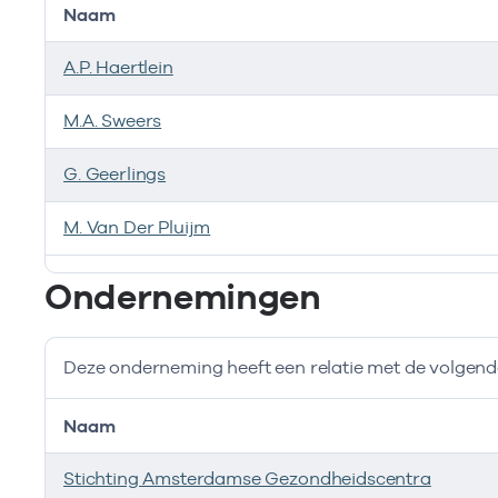
Naam
A.P. Haertlein
M.A. Sweers
G. Geerlings
M. Van Der Pluijm
Bij deze onderneming werken de volgende zorgverlen
Ondernemingen
Deze onderneming heeft een relatie met de volge
Naam
Stichting Amsterdamse Gezondheidscentra