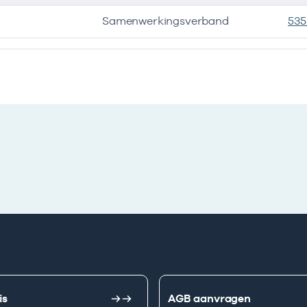
Samenwerkingsverband
535
e ondernemingen
is
AGB aanvragen