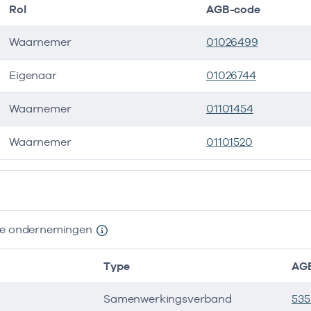
Rol
AGB-code
Waarnemer
01026499
Eigenaar
01026744
Waarnemer
01101454
Waarnemer
01101520
ers
nde ondernemingen
Type
AG
Samenwerkingsverband
53