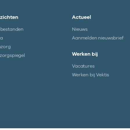
nzichten
Actueel
abestanden
Nieuws
ma
Aanmelden nieuwsbrief
nzorg
Werken bij
orgspiegel
Vacatures
Werken bij Vektis