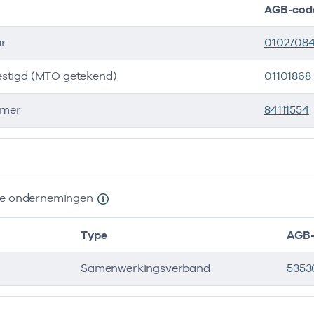
AGB-cod
ar
0102708
estigd (MTO getekend)
01101868
mer
84111554
ers
nde ondernemingen
Type
AGB-
Samenwerkingsverband
5353
e ondernemingen