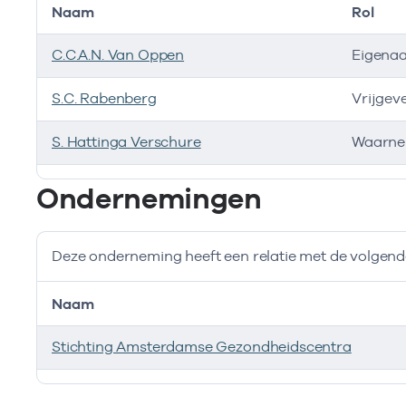
Naam
Rol
C.C.A.N. Van Oppen
Eigena
S.C. Rabenberg
Vrijgev
S. Hattinga Verschure
Waarne
Bij deze onderneming werken de volgende zorgverlen
Ondernemingen
Deze onderneming heeft een relatie met de volge
Naam
Stichting Amsterdamse Gezondheidscentra
Deze onderneming heeft een relatie met de volgend