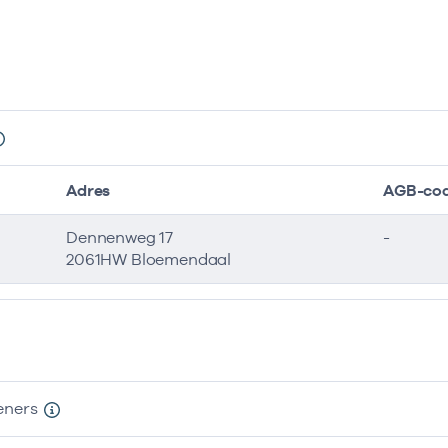
Adres
AGB-co
Dennenweg 17
-
2061HW Bloemendaal
eners