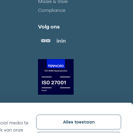
Missie & Visie
Compliance
Volg ons
Alles toestaan
cial media te
Vektis bezoekadres
ik van onze