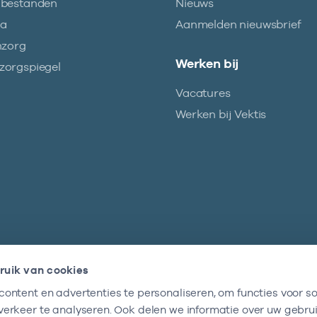
abestanden
Nieuws
ma
Aanmelden nieuwsbrief
nzorg
Werken bij
orgspiegel
Vacatures
Werken bij Vektis
ruik van cookies
ontent en advertenties te personaliseren, om functies voor so
Nieuwsbrief
erkeer te analyseren. Ook delen we informatie over uw gebru