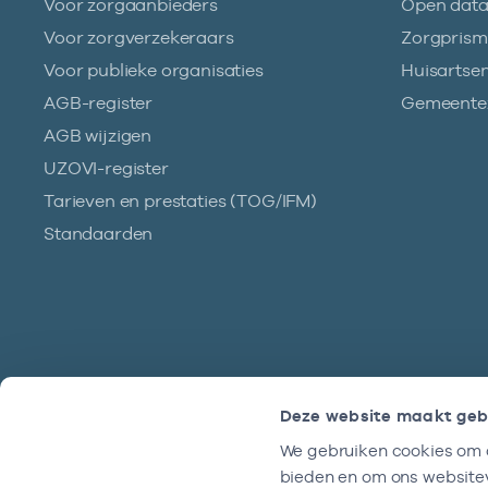
Voor zorgaanbieders
Open dat
Voor zorgverzekeraars
Zorgpris
Voor publieke organisaties
Huisartse
AGB-register
Gemeentez
AGB wijzigen
UZOVI-register
Tarieven en prestaties (TOG/IFM)
Standaarden
Deze website maakt geb
We gebruiken cookies om c
Hulp?
bieden en om ons websitev