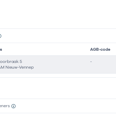
s
AGB-code
oorbraak 5
-
AM Nieuw-Vennep
eners