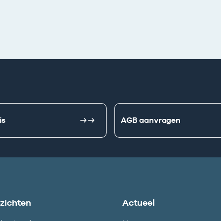
is
AGB aanvragen
nzichten
Actueel