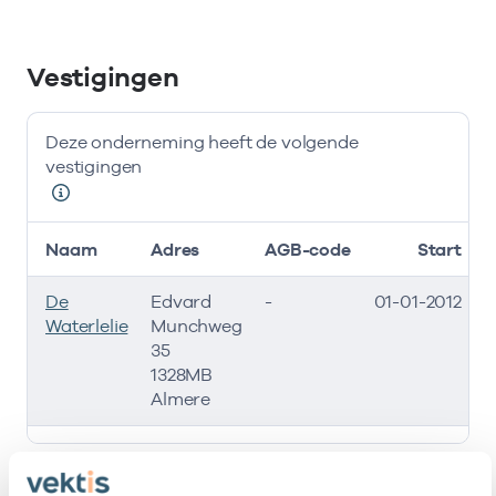
Vestigingen
Deze onderneming heeft de volgende
vestigingen
Naam
Adres
AGB-code
Start
E
De
Edvard
-
01-01-2012
Waterlelie
Munchweg
35
1328MB
Almere
Deze onderneming heeft de volgende vestigingen
Zorgverleners