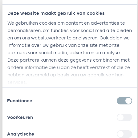
Bij deze onderneming werken de volgende
Deze website maakt gebruik van cookies
zorgverleners
We gebruiken cookies om content en advertenties te
personaliseren, om functies voor social media te bieden
en om ons websiteverkeer te analyseren. Ook delen we
Naam
Rol
AGB-code
Sta
informatie over uw gebruik van onze site met onze
partners voor social media, adverteren en analyse.
E.J.C.P.
Eigenaar
01021163
01-01-2
Deze partners kunnen deze gegevens combineren met
Boerop
andere informatie die u aan ze heeft verstrekt of die ze
hebben verzameld op basis van uw gebruik van hun
R. Hannina
In loondienst
01021282
01-05-20
services.
bij
Toestemmingsselectie
R.J.M. Van
Eigenaar
01025161
01-01-2
Functioneel
Der Meijden
Voorkeuren
S.
Als ZZP
84101736
03-05-20
Metselaar
werkzaam bij
Analytische
/