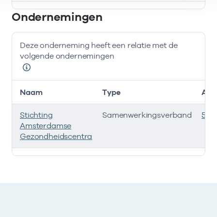
Bij deze onderneming werken de volgende zorgverlener
Ondernemingen
Deze onderneming heeft een relatie met de
volgende ondernemingen
Naam
Type
AGB
Stichting
Samenwerkingsverband
535
Amsterdamse
Gezondheidscentra
Deze onderneming heeft een relatie met de volgende 