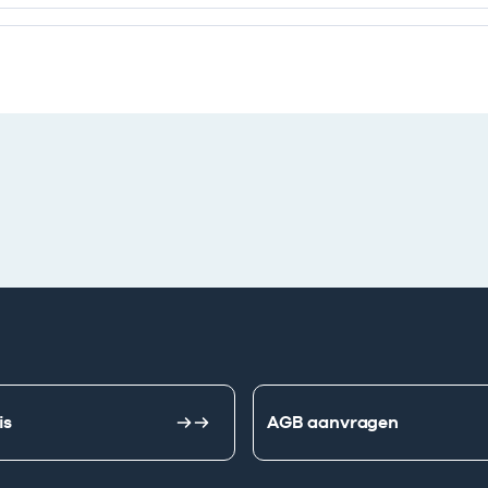
e ondernemingen
is
AGB aanvragen