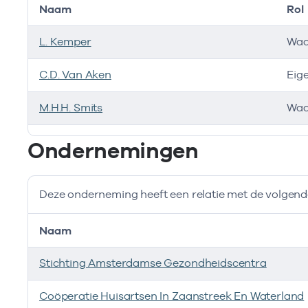
Naam
Rol
L. Kemper
Waa
C.D. Van Aken
Eig
M.H.H. Smits
Waa
Bij deze onderneming werken de volgende zorgverlen
Ondernemingen
Deze onderneming heeft een relatie met de volge
Naam
Stichting Amsterdamse Gezondheidscentra
Coöperatie Huisartsen In Zaanstreek En Waterland