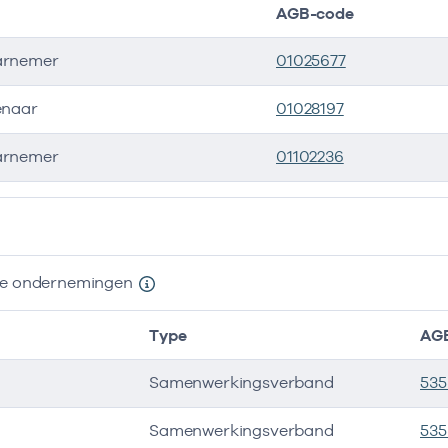
AGB-code
rnemer
01025677
enaar
01028197
rnemer
01102236
ers
nde ondernemingen
Type
AG
Samenwerkingsverband
53
Samenwerkingsverband
535