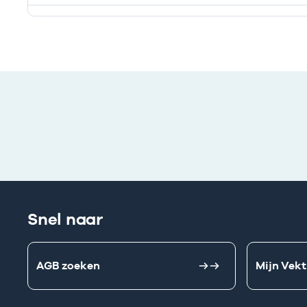
Deze onderneming heeft een relatie met de volgend
Snel naar
AGB zoeken
Mijn Vekt