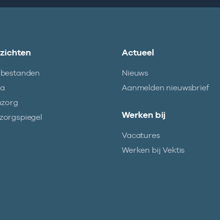
nzichten
Actueel
abestanden
Nieuws
ma
Aanmelden nieuwsbrief
nzorg
Werken bij
orgspiegel
Vacatures
Werken bij Vektis