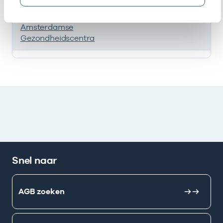
Stichting
Samenwerkingsverband
535
Amsterdamse
Gezondheidscentra
Deze onderneming heeft een relatie met de volgende 
Snel naar
AGB zoeken