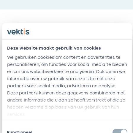
Vestigingen
Deze website maakt gebruik van cookies
Deze onderneming heeft de volgende
vestigingen
We gebruiken cookies om content en advertenties te
personaliseren, om functies voor social media te bieden
en om ons websiteverkeer te analyseren. Ook delen we
Naam
Adres
AGB-code
informatie over uw gebruik van onze site met onze
partners voor social media, adverteren en analyse.
Huisartsenpraktijk
Revaleiland
-
01-0
Deze partners kunnen deze gegevens combineren met
Parkplantsoen
74
andere informatie die u aan ze heeft verstrekt of die ze
1014ZG
hebben verzameld op basis van uw gebruik van hun
Amsterdam
services.
Deze onderneming heeft de volgende vestigingen
Toestemmingsselectie
Zorgverleners
Functioneel