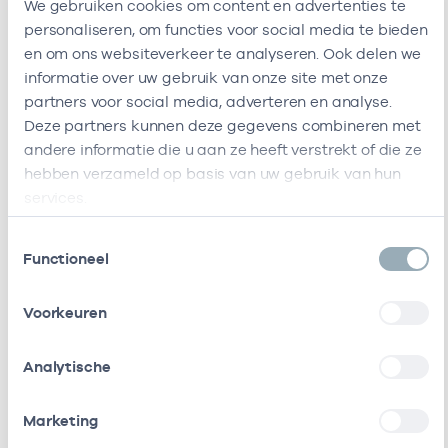
We gebruiken cookies om content en advertenties te
Bij deze onderneming werken de volgende
personaliseren, om functies voor social media te bieden
zorgverleners
en om ons websiteverkeer te analyseren. Ook delen we
informatie over uw gebruik van onze site met onze
partners voor social media, adverteren en analyse.
Naam
Rol
AGB-code
Sta
Deze partners kunnen deze gegevens combineren met
andere informatie die u aan ze heeft verstrekt of die ze
M.W.J. Bom
Eigenaar
01024791
29-12-20
hebben verzameld op basis van uw gebruik van hun
services.
M.W.J. Bom
Waarnemer
01024791
01-07-20
Toestemmingsselectie
Functioneel
A.A. Van
Eigenaar
01028037
01-08-20
Der
Woude-
Voorkeuren
Valenkamp
Analytische
M.J. Van
Eigenaar
01028493
29-12-20
Der Pas
Marketing
S.C.M. Van
Waarnemer
84114600
01-03-20