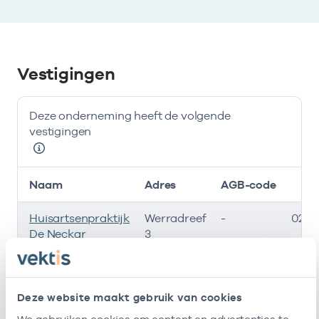
Vestigingen
Deze onderneming heeft de volgende
vestigingen
Naam
Adres
AGB-code
Huisartsenpraktijk
Werradreef
-
02-0
De Neckar
3
3562CW
Utrecht
Deze onderneming heeft de volgende vestigingen
Deze website maakt gebruik van cookies
Zorgverleners