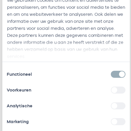
We gebruiken cookies om content en advertenties te
personaliseren, om functies voor social media te bieden
en om ons websiteverkeer te analyseren. Ook delen we
Bij deze onderneming werken de volgende
informatie over uw gebruik van onze site met onze
zorgverleners
partners voor social media, adverteren en analyse.
Deze partners kunnen deze gegevens combineren met
andere informatie die u aan ze heeft verstrekt of die ze
Naam
Rol
AGB-code
Sta
hebben verzameld op basis van uw gebruik van hun
services.
E. Van Den
In
01029087
01-01-20
Heuvel
loondienst
Toestemmingsselectie
bij
Functioneel
E. Van Den
Eigenaar
01029087
18-10-20
Voorkeuren
Heuvel
M.K. Selles
Eigenaar
01100244
01-07-20
Analytische
J.A. Van
Eigenaar
01101563
19-10-20
Marketing
Ijperen-Knol