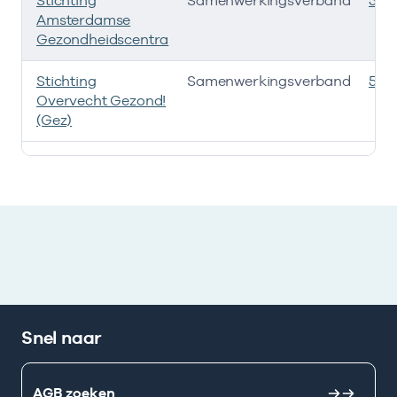
Stichting
Samenwerkingsverband
535
Amsterdamse
Gezondheidscentra
Stichting
Samenwerkingsverband
535
Overvecht Gezond!
(Gez)
Deze onderneming heeft een relatie met de volgende 
Snel naar
AGB zoeken