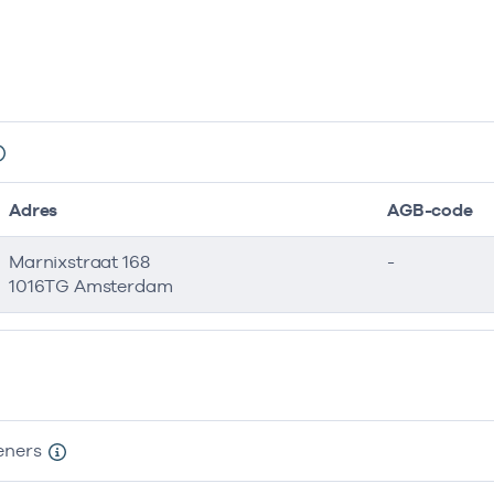
Adres
AGB-code
Marnixstraat 168
-
1016TG Amsterdam
eners