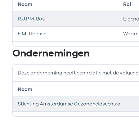
Naam
Rol
R.J.P.M. Bos
Eigen
E.M. Tibosch
Waarn
Bij deze onderneming werken de volgende zorgverlen
Ondernemingen
Deze onderneming heeft een relatie met de volge
Naam
Stichting Amsterdamse Gezondheidscentra
Deze onderneming heeft een relatie met de volgend