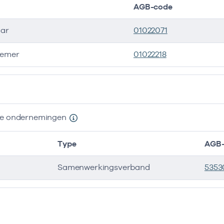
AGB-code
aar
01022071
emer
01022218
ers
nde ondernemingen
Type
AGB-
Samenwerkingsverband
5353
e ondernemingen