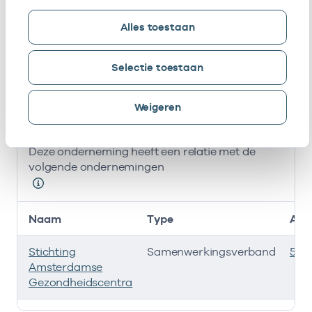
M.C.E. Van
Eigenaar
01100414
23-09-2015
Reedt
Alles toestaan
Dortland
Selectie toestaan
T.I. Noll
Eigenaar
01100483
23-09-2015
Bij deze onderneming werken de volgende zorgverlener
Ondernemingen
Weigeren
Deze onderneming heeft een relatie met de
volgende ondernemingen
Naam
Type
AGB
Stichting
Samenwerkingsverband
535
Amsterdamse
Gezondheidscentra
Deze onderneming heeft een relatie met de volgende 