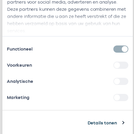
Huisartsenpraktijk
C.j.van
-
23-0
partners voor social media, adverteren en analyse.
Casparus
Houtenlaan
Deze partners kunnen deze gegevens combineren met
1H
andere informatie die u aan ze heeft verstrekt of die ze
1381CN
hebben verzameld op basis van uw gebruik van hun
Weesp
services.
Deze onderneming heeft de volgende vestigingen
Toestemmingsselectie
Zorgverleners
Functioneel
Voorkeuren
Bij deze onderneming werken de volgende
zorgverleners
Analytische
Naam
Rol
AGB-code
Start
Marketing
B.M.
In
91006579
01-09-2016
Mooijekind
loondienst
Details tonen
bij