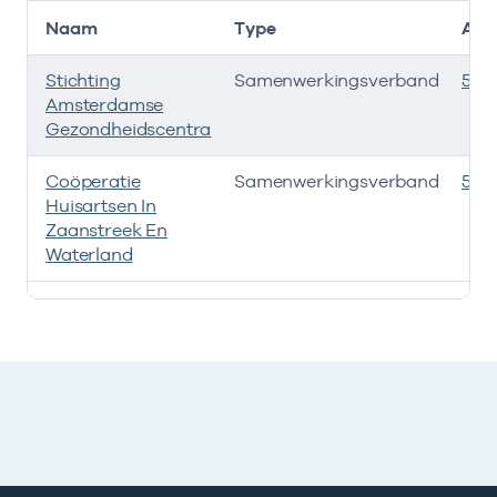
Naam
Type
AGB
Stichting
Samenwerkingsverband
535
Amsterdamse
Gezondheidscentra
Coöperatie
Samenwerkingsverband
535
Huisartsen In
Zaanstreek En
Waterland
Deze onderneming heeft een relatie met de volgende 