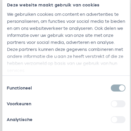
Huisartsenpraktijk
Heideweg
-
14-10-
Deze website maakt gebruik van cookies
Pasdeloup - De
1b
Vries
1132DA
We gebruiken cookies om content en advertenties te
Volendam
personaliseren, om functies voor social media te bieden
en om ons websiteverkeer te analyseren. Ook delen we
Deze onderneming heeft de volgende vestigingen
informatie over uw gebruik van onze site met onze
Zorgverleners
partners voor social media, adverteren en analyse.
Deze partners kunnen deze gegevens combineren met
andere informatie die u aan ze heeft verstrekt of die ze
Bij deze onderneming werken de volgende
hebben verzameld op basis van uw gebruik van hun
zorgverleners
services.
Toestemmingsselectie
Naam
Rol
AGB-code
Start
Functioneel
E.W.
In
04000888
19-10-2022
Voorkeuren
Kirchhoff
loondienst
bij
Analytische
P.J.W. De
Eigenaar
01027040
14-10-2016