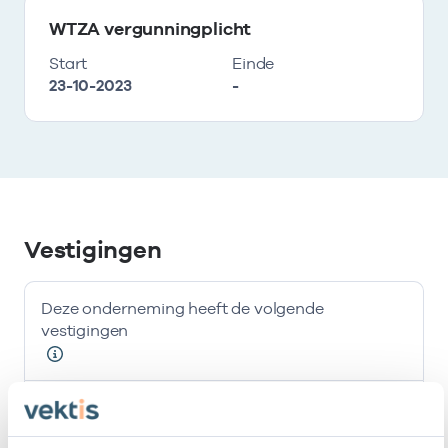
WTZA vergunningplicht
Start
Einde
23-10-2023
-
Vestigingen
Deze onderneming heeft de volgende
vestigingen
Naam
Adres
AGB-code
S