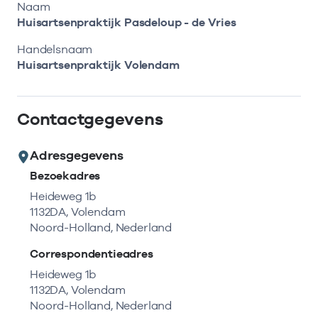
Bekijk eerst de veelgestelde vragen.
Kortdurende zorg
Naam
Bekijk het aanbod
Zoeken in AGB-register
Huisartsenpraktijk Pasdeloup - de Vries
Retourcodezoeker
Vind de actuele gegevens van een
Langdurige zorg
Handelsnaam
Naar hulp
zorgaanbieder of onderneming.
Huisartsenpraktijk Volendam
Zorg in de regio
Zoek nu
Contactgegevens
Gemeentezorgspiegel
Adresgegevens
Bezoekadres
Op zoek naar een rapport?
Heideweg 1b
1132DA, Volendam
Bekijk de openbare rapporten per thema of
Noord-Holland, Nederland
log in voor de besloten rapporten op
Zorgprisma.nl.
Correspondentieadres
Heideweg 1b
1132DA, Volendam
Naar openbare rapporten
Noord-Holland, Nederland