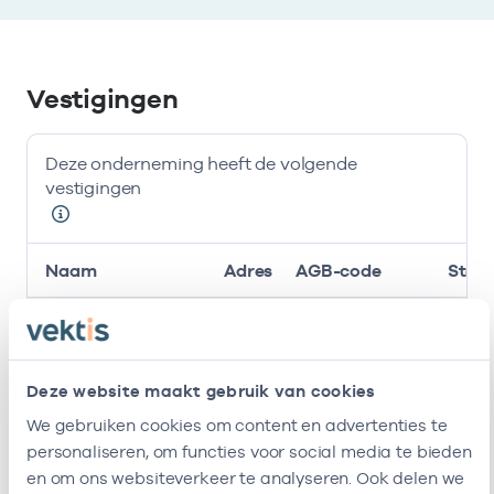
Vestigingen
Deze onderneming heeft de volgende
vestigingen
Naam
Adres
AGB-code
Start
Huisartsenpraktijk
-
01-01-2017
Yaylali
Deze onderneming heeft de volgende vestigingen
Deze website maakt gebruik van cookies
Zorgverleners
We gebruiken cookies om content en advertenties te
personaliseren, om functies voor social media te bieden
en om ons websiteverkeer te analyseren. Ook delen we
Bij deze onderneming werken de volgende