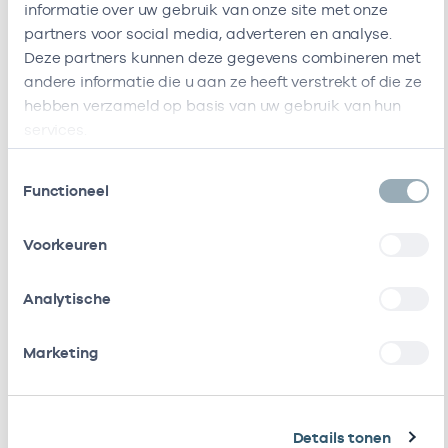
informatie over uw gebruik van onze site met onze
zorgverleners
partners voor social media, adverteren en analyse.
Deze partners kunnen deze gegevens combineren met
andere informatie die u aan ze heeft verstrekt of die ze
Naam
Rol
AGB-code
Start
hebben verzameld op basis van uw gebruik van hun
services.
S.
Eigenaar
01100007
01-01-2017
25-03
Yaylali
Toestemmingsselectie
Functioneel
Bij deze onderneming werken de volgende zorgverlener
Ondernemingen
Voorkeuren
Deze onderneming heeft een relatie met de
Analytische
volgende ondernemingen
Marketing
Naam
Type
AGB
Stichting
Samenwerkingsverband
535
Details tonen
Amsterdamse