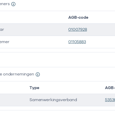
eners
AGB-code
ar
01007928
emer
01105883
ers
nde ondernemingen
Type
AGB-
Samenwerkingsverband
5353
e ondernemingen