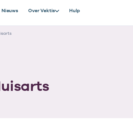
Nieuws
Over Vektis
Hulp
isarts
Huisarts