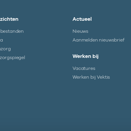
nzichten
Actueel
abestanden
Nieuws
ma
Aanmelden nieuwsbrief
nzorg
Werken bij
orgspiegel
Vacatures
Werken bij Vektis