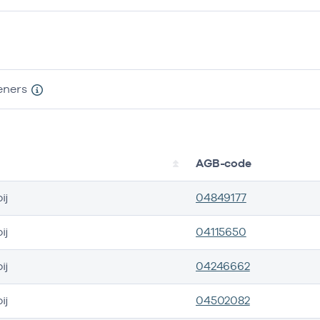
eners
AGB-code
ij
04849177
ij
04115650
ij
04246662
ij
04502082