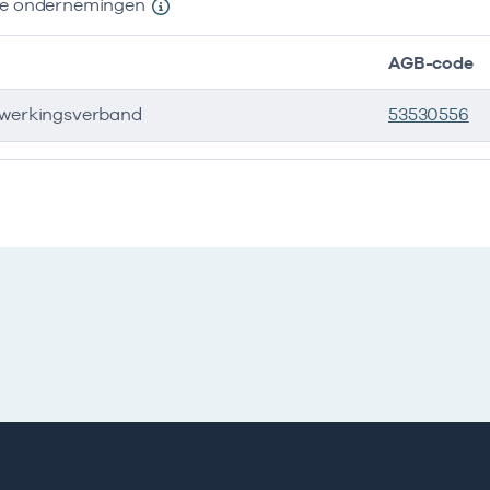
nde ondernemingen
AGB-code
werkingsverband
53530556
e ondernemingen