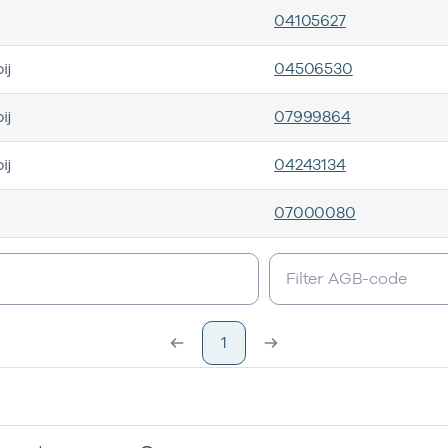
04105627
ij
04506530
ij
07999864
ij
04243134
07000080
s
1