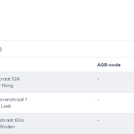
AGB-code
traat 52A
-
 Norg
orenstraat 1
-
 Leek
straat 60o
-
 Roden