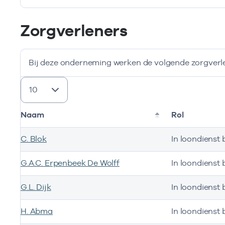
Deze onderneming heeft de volgende vestigingen
Zorgverleners
Bij deze onderneming werken de volgende zorgverl
resultaten weergeven
Naam
Rol
C. Blok
In loondienst b
G.A.C. Erpenbeek De Wolff
In loondienst b
G.L. Dijk
In loondienst b
H. Abma
In loondienst b