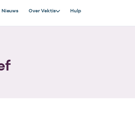
Nieuws
Over Vektis
Hulp
ef