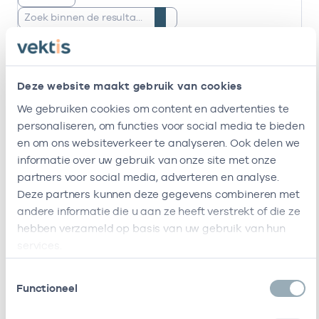
Zoeken:
Naam
Rol
AGB-code
Start
L.K.
Eigenaar
08003113
01-02-201
Deze website maakt gebruik van cookies
Kemperman
We gebruiken cookies om content en advertenties te
personaliseren, om functies voor social media te bieden
E.
Eigenaar
08003253
01-01-201
en om ons websiteverkeer te analyseren. Ook delen we
Corporaal
informatie over uw gebruik van onze site met onze
partners voor social media, adverteren en analyse.
A.M. Wiering
Waarnemer
08003852
01-06-201
Deze partners kunnen deze gegevens combineren met
andere informatie die u aan ze heeft verstrekt of die ze
M. Terwindt
Eigenaar
08004139
05-09-201
hebben verzameld op basis van uw gebruik van hun
services.
M. Labots
Als ZZP
08100629
01-07-202
werkzaam bij
Toestemmingsselectie
/
Functioneel
gedetacheerd