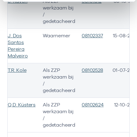
S. Raven
Als ZZP
08101812
05-10-202
werkzaam bij
/
gedetacheerd
J. Dos
Waarnemer
08102337
15-08-202
Santos
Pereira
Malveiro
T.R. Kole
Als ZZP
08102528
01-07-202
werkzaam bij
/
gedetacheerd
Q.D. Küsters
Als ZZP
08102624
12-10-202
werkzaam bij
/
gedetacheerd