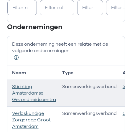
Bij deze onderneming werken de volgende zorgverleners
Ondernemingen
Deze onderneming heeft een relatie met de
volgende ondernemingen
Naam
Type
AGB
Stichting
Samenwerkingsverband
535
Amsterdamse
Gezondheidscentra
Verloskundige
Samenwerkingsverband
080
Zorggroep Groot
Amsterdam