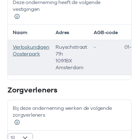
Deze onderneming heeft de volgende
vestigingen
Naam
Adres
AGB-code
S
Verloskundigen
Ruyschstraat
-
01-01-
Oosterpark
71h
1091BX
Amsterdam
Deze onderneming heeft de volgende vestigingen
Zorgverleners
Bij deze onderneming werken de volgende
zorgverleners
resultaten weergeven