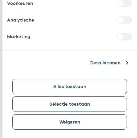
Voorkeuren
L.M.R.
Waarnemer
08100841
01-03-202
Coumans
Analytische
I.C.G. Turk
Als ZZP
08101288
01-10-201
werkzaam bij
Marketing
/
gedetacheerd
M.A.
Waarnemer
08101431
21-06-202
Details tonen
Villamarin
K. Feleus
Als ZZP
08101695
17-07-202
Alles toestaan
werkzaam bij
/
gedetacheerd
Selectie toestaan
K. Feleus
In loondienst
08101695
17-10-202
Weigeren
bij