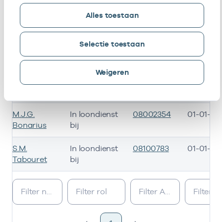
F. Lont
In loondienst
08102493
01-04-20
Alles toestaan
bij
Selectie toestaan
J.P.
Waarnemer
08101892
29-12-202
Rosenmoller
Weigeren
M.J. Van
In loondienst
08100507
05-12-20
Katwijk
bij
M.J.G.
In loondienst
08002354
01-01-20
Bonarius
bij
S.M.
In loondienst
08100783
01-01-20
Tabouret
bij
Bij deze onderneming werken de volgende zorgverleners