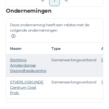
1
Ondernemingen
Deze onderneming heeft een relatie met de
volgende ondernemingen
Naam
Type
AGB
Stichting
Samenwerkingsverband
535
Amsterdamse
Gezondheidscentra
ST.VERLOSKUNDE
Samenwerkingsverband
170
Centrum Oost
Prak.
Deze onderneming heeft een relatie met de volgende 