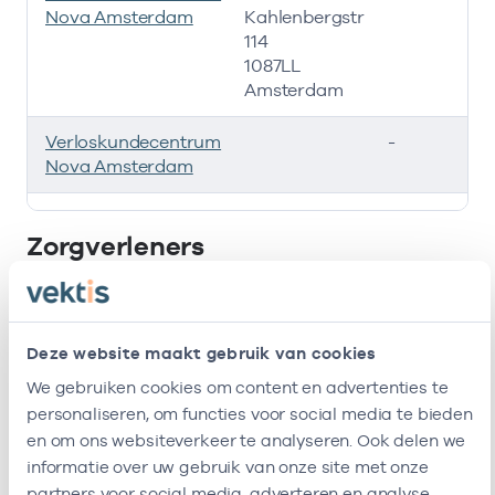
Nova Amsterdam
Kahlenbergstr
114
1087LL
Amsterdam
Verloskundecentrum
-
Nova Amsterdam
Deze onderneming heeft de volgende vestigingen
Zorgverleners
Bij deze onderneming werken de volgende
zorgverleners
Deze website maakt gebruik van cookies
We gebruiken cookies om content en advertenties te
resultaten weergeven
personaliseren, om functies voor social media te bieden
en om ons websiteverkeer te analyseren. Ook delen we
Alleen actieve
informatie over uw gebruik van onze site met onze
Zoeken:
partners voor social media, adverteren en analyse.