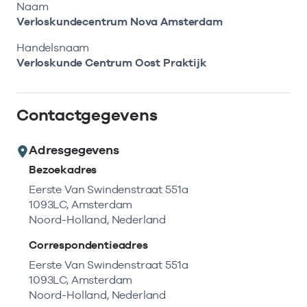
Bekijk eerst de veelgestelde vragen.
Kortdurende zorg
Naam
Bekijk het aanbod
Zoeken in AGB-register
Verloskundecentrum Nova Amsterdam
Retourcodezoeker
Vind de actuele gegevens van een
Langdurige zorg
Handelsnaam
Naar hulp
zorgaanbieder of onderneming.
Verloskunde Centrum Oost Praktijk
Zorg in de regio
Zoek nu
Contactgegevens
Gemeentezorgspiegel
Adresgegevens
Bezoekadres
Op zoek naar een rapport?
Eerste Van Swindenstraat 551a
1093LC, Amsterdam
Bekijk de openbare rapporten per thema of
Noord-Holland, Nederland
log in voor de besloten rapporten op
Zorgprisma.nl.
Correspondentieadres
Eerste Van Swindenstraat 551a
1093LC, Amsterdam
Naar openbare rapporten
Noord-Holland, Nederland