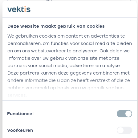
M.G. Ten
Eigenaar
08002476
02-01-20
Berge
Deze website maakt gebruik van cookies
B.W.T.M. Vd
Eigenaar
08001151
01-01-2
We gebruiken cookies om content en advertenties te
Put
personaliseren, om functies voor social media te bieden
en om ons websiteverkeer te analyseren. Ook delen we
B.W.T.M. Vd
Waarnemer
08001151
02-12-2
informatie over uw gebruik van onze site met onze
Put
partners voor social media, adverteren en analyse.
Deze partners kunnen deze gegevens combineren met
C.A.C. Van
Eigenaar
08003077
01-01-2
andere informatie die u aan ze heeft verstrekt of die ze
Dijk
hebben verzameld op basis van uw gebruik van hun
services.
C.A.C. Van
Eigenaar
08003077
28-10-20
Dijk
Toestemmingsselectie
Functioneel
C.A.C. Van
Vrijgevestigd
08003077
01-01-20
Dijk
(MTO
Voorkeuren
getekend)