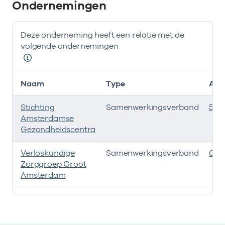
Ondernemingen
Deze onderneming heeft een relatie met de
volgende ondernemingen
Naam
Type
AGB
Stichting
Samenwerkingsverband
535
Amsterdamse
Gezondheidscentra
Verloskundige
Samenwerkingsverband
080
Zorggroep Groot
Amsterdam
Deze onderneming heeft een relatie met de volgende 