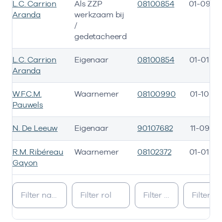
L.C. Carrion
Als ZZP
08100854
01-09-20
Aranda
werkzaam bij
/
gedetacheerd
L.C. Carrion
Eigenaar
08100854
01-01-20
Aranda
W.F.C.M.
Waarnemer
08100990
01-10-20
Pauwels
N. De Leeuw
Eigenaar
90107682
11-09-20
R.M. Ribéreau
Waarnemer
08102372
01-01-20
Gayon
Bij deze onderneming werken de volgende zorgverleners