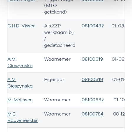
(MTO
getekend)
C.H.D. Visser
Als ZZP
08100492
01-08-20
werkzaam bij
/
gedetacheerd
A.M.
Waarnemer
08100619
01-09-20
Cieszynska
A.M.
Eigenaar
08100619
01-01-20
Cieszynska
M. Meijssen
Waarnemer
08100662
01-10-2
M.E.
Waarnemer
08100784
08-12-20
Bouwmeester