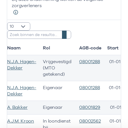
zorgverleners
resultaten weergeven
Zoeken:
Naam
Rol
AGB-code
Start
N.J.A. Hagen-
Vrijgevestigd
08001288
01-01-20
Dekker
(MTO
getekend)
N.J.A. Hagen-
Eigenaar
08001288
01-01-20
Dekker
A. Bakker
Eigenaar
08001829
01-01-2
A.J.M. Kroon
In loondienst
08002562
01-01-20
bij