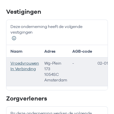
Vestigingen
Deze onderneming heeft de volgende
vestigingen
Naam
Adres
AGB-code
St
Vroedvrouwen
Wg-Plein
-
02-01-2
In Verbinding
173
1054SC
Amsterdam
Deze onderneming heeft de volgende vestigingen
Zorgverleners
Bij deze onderneming werken de volgende