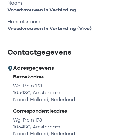
Bekijk eerst de veelgestelde vragen.
Kortdurende zorg
Naam
Bekijk het aanbod
Zoeken in AGB-register
Vroedvrouwen In Verbinding
Retourcodezoeker
Vind de actuele gegevens van een
Langdurige zorg
Handelsnaam
Naar hulp
zorgaanbieder of onderneming.
Vroedvrouwen In Verbinding (Vive)
Zorg in de regio
Zoek nu
Contactgegevens
Gemeentezorgspiegel
Adresgegevens
Bezoekadres
Op zoek naar een rapport?
Wg-Plein 173
1054SC, Amsterdam
Bekijk de openbare rapporten per thema of
Noord-Holland, Nederland
log in voor de besloten rapporten op
Zorgprisma.nl.
Correspondentieadres
Wg-Plein 173
1054SC, Amsterdam
Naar openbare rapporten
Noord-Holland, Nederland