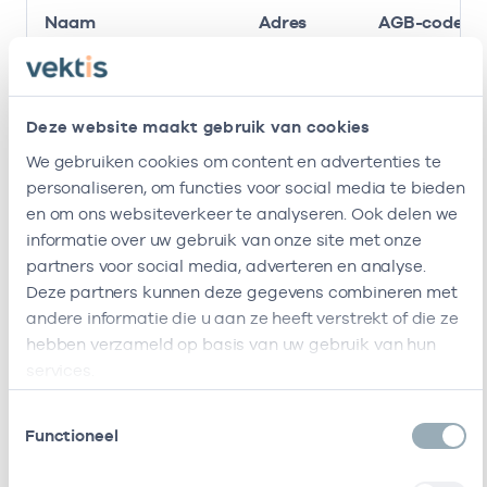
Naam
Adres
AGB-code
Verloskundigenpraktijk
Rheastraat
-
Hygiea
53a
1076DS
Deze website maakt gebruik van cookies
Amsterdam
We gebruiken cookies om content en advertenties te
Deze onderneming heeft de volgende vestigingen
personaliseren, om functies voor social media te bieden
en om ons websiteverkeer te analyseren. Ook delen we
Zorgverleners
informatie over uw gebruik van onze site met onze
partners voor social media, adverteren en analyse.
Bij deze onderneming werken de volgende
Deze partners kunnen deze gegevens combineren met
zorgverleners
andere informatie die u aan ze heeft verstrekt of die ze
hebben verzameld op basis van uw gebruik van hun
services.
resultaten weergeven
Toestemmingsselectie
Alleen actieve
Functioneel
Zoeken: