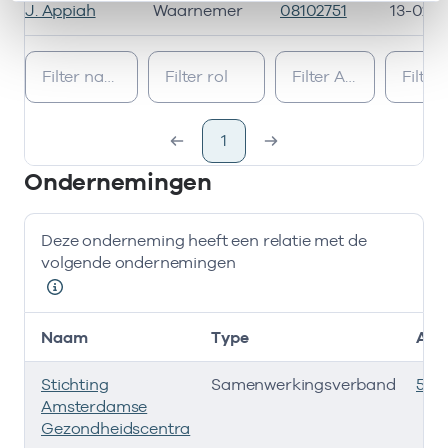
J. Appiah
Waarnemer
08102751
13-02-2
Bij deze onderneming werken de volgende zorgverleners
1
Ondernemingen
Deze onderneming heeft een relatie met de
volgende ondernemingen
Naam
Type
AGB
Stichting
Samenwerkingsverband
535
Amsterdamse
Gezondheidscentra