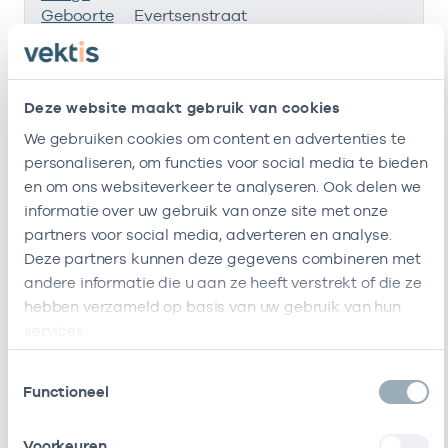
Geboorte
Evertsenstraat
485
1061XZ
Amsterdam
Deze website maakt gebruik van cookies
Veilige
-
13-07-2015
We gebruiken cookies om content en advertenties te
Geboorte
personaliseren, om functies voor social media te bieden
Deze onderneming heeft de volgende vestigingen
en om ons websiteverkeer te analyseren. Ook delen we
informatie over uw gebruik van onze site met onze
Zorgverleners
partners voor social media, adverteren en analyse.
Deze partners kunnen deze gegevens combineren met
Bij deze onderneming werken de volgende
andere informatie die u aan ze heeft verstrekt of die ze
zorgverleners
hebben verzameld op basis van uw gebruik van hun
services.
Toestemmingsselectie
Naam
Rol
AGB-code
Start
Functioneel
A.L.M.
Eigenaar
08001831
13-07-2015
Voorkeuren
Gelissen