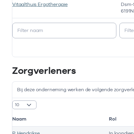
Vitaalthuis Ergotherapie
Dsm-S
6191N
Deze onderneming heeft de volgende vestigingen
Zorgverleners
Bij deze onderneming werken de volgende zorgverl
resultaten weergeven
Naam
Rol
P. Hendrikse
In loondien