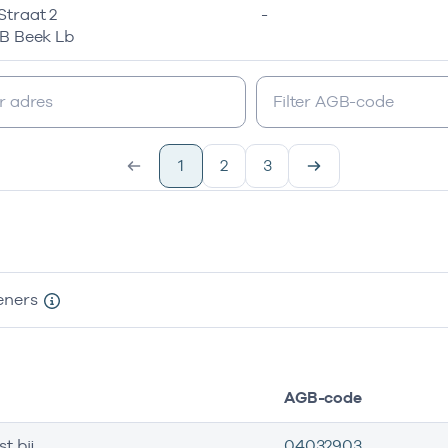
traat 2
-
B Beek Lb
1
2
3
eners
AGB-code
st bij
04032903