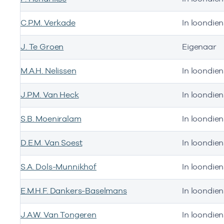
C.P.M. Verkade
In loondien
J. Te Groen
Eigenaar
M.A.H. Nelissen
In loondien
J.P.M. Van Heck
In loondien
S.B. Moeniralam
In loondien
D.E.M. Van Soest
In loondien
S.A. Dols-Munnikhof
In loondien
E.M.H.F. Dankers-Baselmans
In loondien
J.A.W. Van Tongeren
In loondien