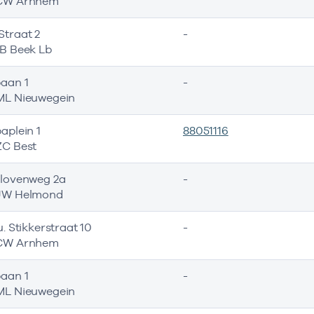
CW Arnhem
traat 2
-
B Beek Lb
aan 1
-
ML Nieuwegein
aplein 1
88051116
C Best
lovenweg 2a
-
JW Helmond
. Stikkerstraat 10
-
CW Arnhem
aan 1
-
ML Nieuwegein