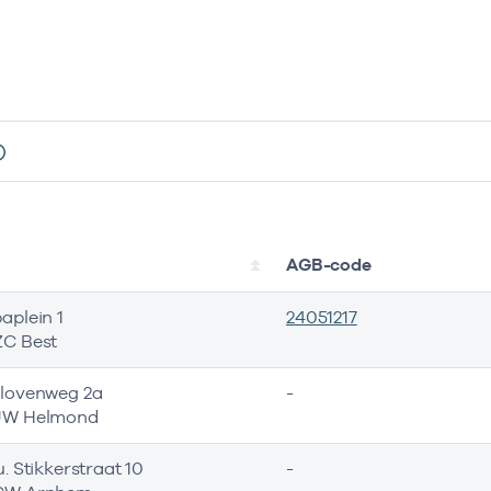
s
AGB-code
aplein 1
24051217
C Best
lovenweg 2a
-
JW Helmond
. Stikkerstraat 10
-