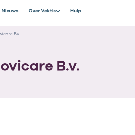
Nieuws
Over Vektis
Hulp
icare B.v.
ovicare B.v.