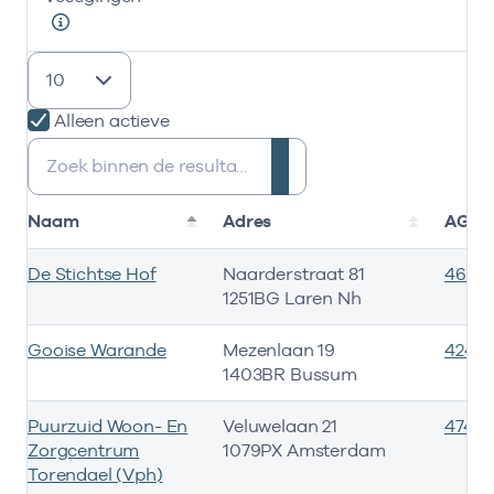
resultaten weergeven
Alleen actieve
Zoeken:
Naam
Adres
AGB-
De Stichtse Hof
Naarderstraat 81
4646
1251BG Laren Nh
Gooise Warande
Mezenlaan 19
4242
1403BR Bussum
Puurzuid Woon- En
Veluwelaan 21
47472
Zorgcentrum
1079PX Amsterdam
Torendael (Vph)