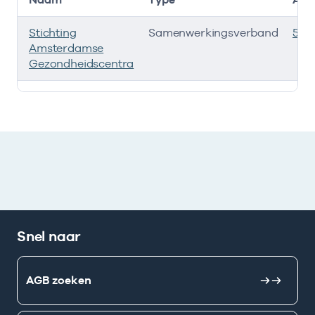
Stichting
Samenwerkingsverband
535
Amsterdamse
Gezondheidscentra
Deze onderneming heeft een relatie met de volgende 
Snel naar
AGB zoeken