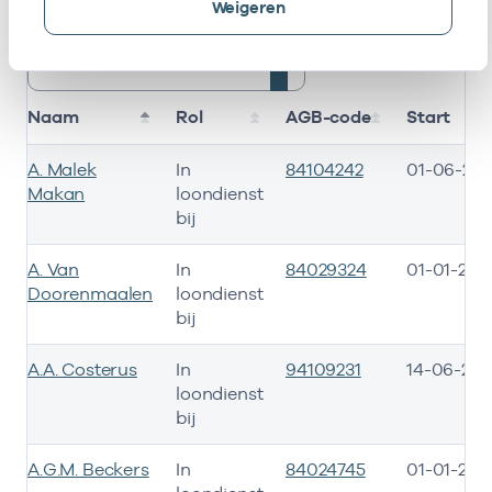
Weigeren
Alleen actieve
Zoeken:
Naam
Rol
AGB-code
Start
A. Malek
In
84104242
01-06-202
Makan
loondienst
bij
A. Van
In
84029324
01-01-201
Doorenmaalen
loondienst
bij
A.A. Costerus
In
94109231
14-06-202
loondienst
bij
A.G.M. Beckers
In
84024745
01-01-201