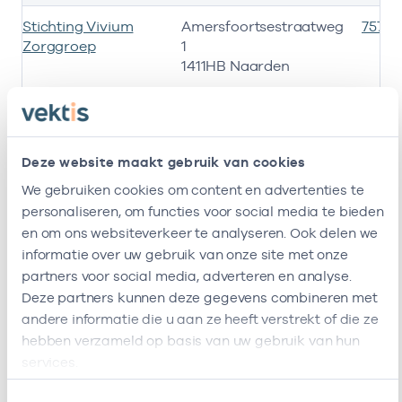
Stichting Vivium
Amersfoortsestraatweg
7575
Zorggroep
1
1411HB Naarden
Verpleeghuis
Heemraadweg 1
4747
Hogewey
1382GV Weesp
Deze website maakt gebruik van cookies
Verpleeghuis
Amersfoortsestraatweg
4747
Naarderheem
1
We gebruiken cookies om content en advertenties te
1411HB Naarden
personaliseren, om functies voor social media te bieden
en om ons websiteverkeer te analyseren. Ook delen we
Verzorgingscentrum
Akkerweg 57
47471
informatie over uw gebruik van onze site met onze
De Bolder (Vph)
1276BB Huizen
partners voor social media, adverteren en analyse.
Deze partners kunnen deze gegevens combineren met
Verzorgingshuis De
Iepenlaan 354
4242
andere informatie die u aan ze heeft verstrekt of die ze
Zandzee
1406RG Bussum
hebben verzameld op basis van uw gebruik van hun
services.
Vivium Zorggroep
Amersfoortsestraatweg
-
(Thuiszorg)
1