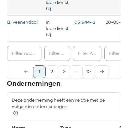
loondienst
bij
B. Veenendaal
In
05194442
20-03-20
loondienst
bij
Bij deze onderneming werken de volgende zorgverleners
1
2
3
…
10
Ondernemingen
Deze onderneming heeft een relatie met de
volgende ondernemingen
Naam
Type
AGB