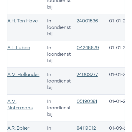
loondienst
bij
A.H. Ten Have
In
24001536
01-01-201
loondienst
bij
A.L. Lubbe
In
04246679
01-01-202
loondienst
bij
A.M. Hollander
In
24003277
01-01-201
loondienst
bij
A.M.
In
05190381
01-01-201
Notermans
loondienst
bij
A.R. Bolier
In
84119012
01-09-202