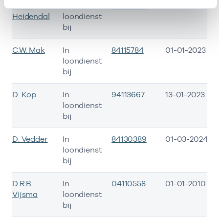
B.S.C.
In
94107904
06-11-2016
Heidendal
loondienst
bij
C.W. Mak
In
84115784
01-01-2023
loondienst
bij
D. Kop
In
94113667
13-01-2023
loondienst
bij
D. Vedder
In
84130389
01-03-2024
loondienst
bij
D.R.B.
In
04110558
01-01-2010
Vijsma
loondienst
bij