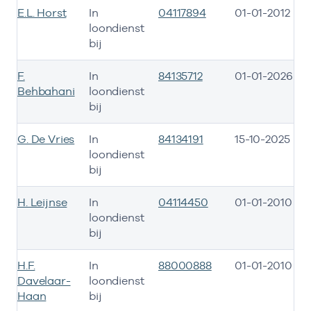
E.L. Horst
In
04117894
01-01-2012
loondienst
bij
F.
In
84135712
01-01-2026
Behbahani
loondienst
bij
G. De Vries
In
84134191
15-10-2025
loondienst
bij
H. Leijnse
In
04114450
01-01-2010
loondienst
bij
H.F.
In
88000888
01-01-2010
Davelaar-
loondienst
Haan
bij