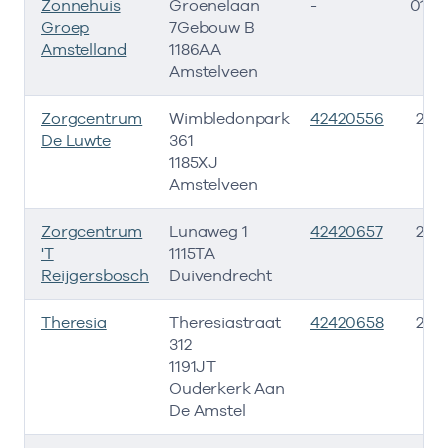
Zonnehuis
Groenelaan
-
01-0
Groep
7Gebouw B
Amstelland
1186AA
Amstelveen
Zorgcentrum
Wimbledonpark
42420556
23-1
De Luwte
361
1185XJ
Amstelveen
Zorgcentrum
Lunaweg 1
42420657
23-1
'T
1115TA
Reijgersbosch
Duivendrecht
Theresia
Theresiastraat
42420658
23-1
312
1191JT
Ouderkerk Aan
De Amstel