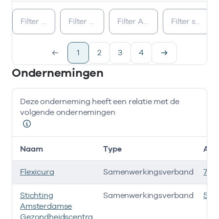
Bij deze onderneming werken de volgende zorgverleners
1
2
3
4
Ondernemingen
Deze onderneming heeft een relatie met de
volgende ondernemingen
Naam
Type
AGB
Flexicura
Samenwerkingsverband
757
Stichting
Samenwerkingsverband
535
Amsterdamse
Gezondheidscentra