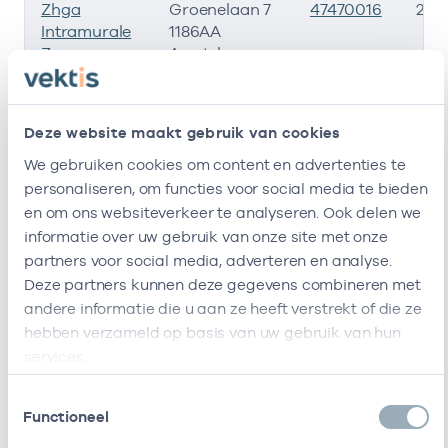
Zhga
Groenelaan 7
47470016
23-1
Intramurale
1186AA
Zorg
Amstelveen
Amstelland
En De
Meerlanden
Deze website maakt gebruik van cookies
We gebruiken cookies om content en advertenties te
Het
Jasmijnlaan 2
47472192
23-1
Zonnehuis
1187EL
personaliseren, om functies voor social media te bieden
Amstelveen
Amstelveen
en om ons websiteverkeer te analyseren. Ook delen we
(Westwijk)
informatie over uw gebruik van onze site met onze
partners voor social media, adverteren en analyse.
Het
Salamander 2
73731614
23-1
Deze partners kunnen deze gegevens combineren met
Zonnehuis
1187BS
andere informatie die u aan ze heeft verstrekt of die ze
Amstelveen
Amstelveen
hebben verzameld op basis van uw gebruik van hun
(Zonnehof
services.
Bovenkerk)
Toestemmingsselectie
Extramurale
In De Pelmolen
75755757
01-0
Functioneel
Zorg Regio
1