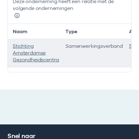
Deze onderneming heeft een relatie met de
volgende ondernemingen
Naam
Type
AGB
Stichting
Samenwerkingsverband
535
Amsterdamse
Gezondheidscentra
Deze onderneming heeft een relatie met de volgende 
Snel naar