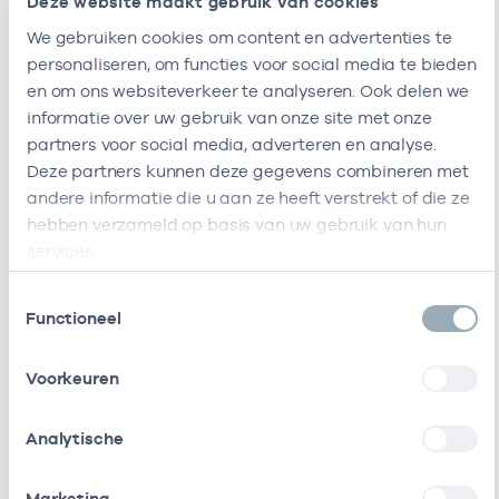
Deze website maakt gebruik van cookies
Bij deze onderneming werken de volgende
zorgverleners
We gebruiken cookies om content en advertenties te
personaliseren, om functies voor social media te bieden
en om ons websiteverkeer te analyseren. Ook delen we
resultaten weergeven
informatie over uw gebruik van onze site met onze
partners voor social media, adverteren en analyse.
Alleen actieve
Deze partners kunnen deze gegevens combineren met
Zoeken:
andere informatie die u aan ze heeft verstrekt of die ze
hebben verzameld op basis van uw gebruik van hun
services.
Naam
Rol
AGB-code
Start
Toestemmingsselectie
A. Prins
Vrijgevestigd
90033556
01-07-201
Functioneel
(MTO
getekend)
Voorkeuren
A. Vloon
Vrijgevestigd
04034743
01-07-201
(MTO
Analytische
getekend)
Marketing