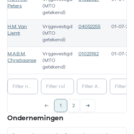
Peters
(MTO
getekend)
H.M. Van
Vrijgevestigd
04052255
01-07-201
Liemt
(MTO
getekend)
M.A.B.M.
Vrijgevestigd
01023162
01-07-201
Christiaanse
(MTO
getekend)
Bij deze onderneming werken de volgende zorgverleners
1
2
Ondernemingen