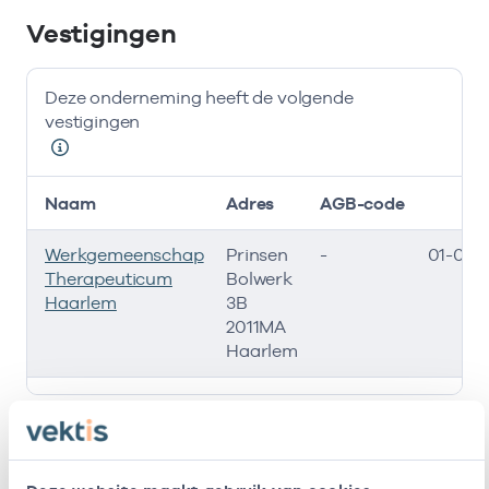
Vestigingen
Deze onderneming heeft de volgende
vestigingen
Naam
Adres
AGB-code
S
Werkgemeenschap
Prinsen
-
01-07-
Therapeuticum
Bolwerk
Haarlem
3B
2011MA
Haarlem
Deze onderneming heeft de volgende vestigingen
Zorgverleners