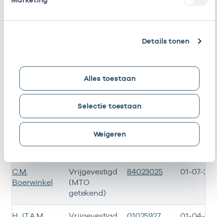
A. Vloon
Vrijgevestigd
90041395
01-07-201
(MTO
getekend)
Details tonen
A.M.
Vrijgevestigd
90027088
01-07-201
Kraakman
(MTO
getekend)
Alles toestaan
C. Van Dijk
In loondienst
94000238
01-01-202
bij
Selectie toestaan
C.A. Zwart
Vrijgevestigd
01023192
01-07-201
Weigeren
(MTO
getekend)
C.M.
Vrijgevestigd
84023025
01-07-201
Boerwinkel
(MTO
getekend)
H.J.T.A.M.
Vrijgevestigd
01025927
01-04-20