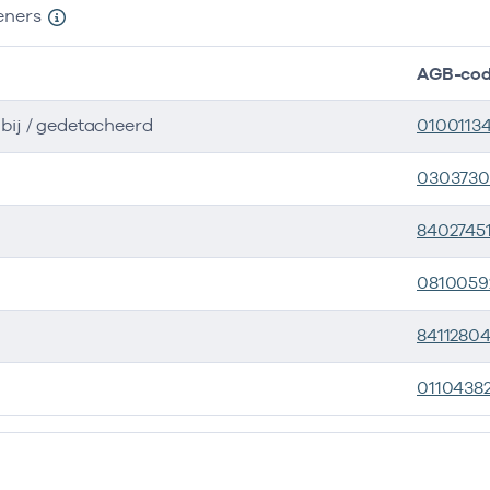
eners
AGB-co
bij / gedetacheerd
0100113
0303730
8402745
0810059
8411280
0110438
ers