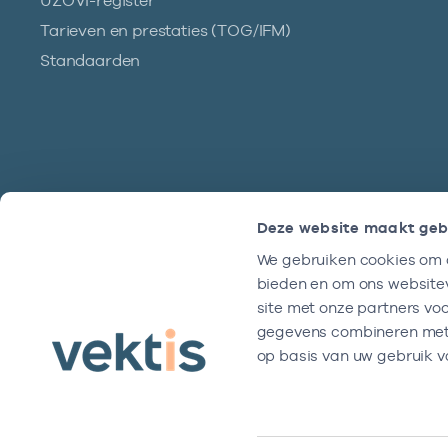
UZOVI-register
Tarieven en prestaties (TOG/IFM)
Standaarden
Deze website maakt geb
We gebruiken cookies om c
Hulp?
bieden en om ons websitev
We zijn doordeweeks bereikbaar tussen
site met onze partners vo
9 en 17 uur.
gegevens combineren met a
op basis van uw gebruik v