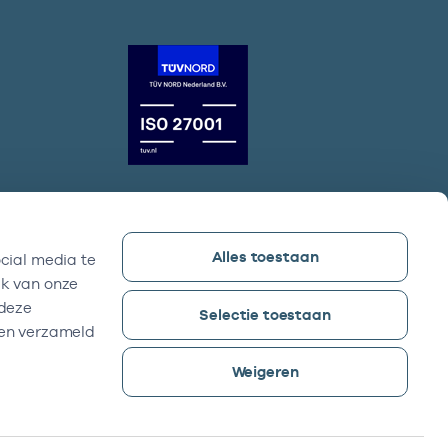
Alles toestaan
cial media te
Vektis bezoekadres
ik van onze
Sparrenheuvel 18, Gebouw B,
 deze
Selectie toestaan
3708 JE Zeist
ben verzameld
Weigeren