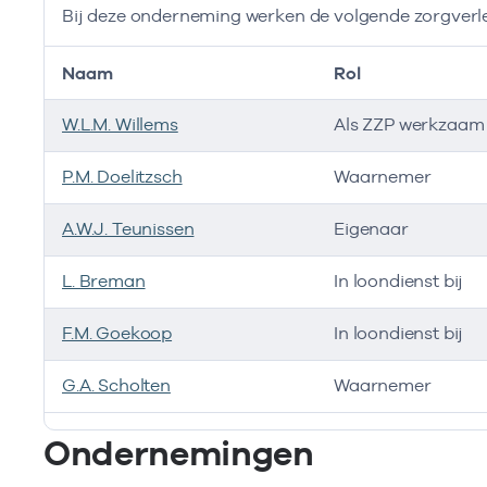
Bij deze onderneming werken de volgende zorgverl
Naam
Rol
W.L.M. Willems
Als ZZP werkzaam 
P.M. Doelitzsch
Waarnemer
A.W.J. Teunissen
Eigenaar
L. Breman
In loondienst bij
F.M. Goekoop
In loondienst bij
G.A. Scholten
Waarnemer
Bij deze onderneming werken de volgende zorgverlen
Ondernemingen