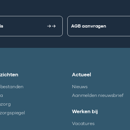
is
AGB aanvragen
nzichten
Actueel
abestanden
Nieuws
ma
Aanmelden nieuwsbrief
nzorg
Werken bij
orgspiegel
Vacatures