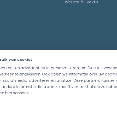
Werken bij Vektis
ruik van cookies
ontent en advertenties te personaliseren, om functies voor so
Nieuwsbrief
erkeer te analyseren. Ook delen we informatie over uw gebru
Altijd op de hoogte blijven van al onze
or social media, adverteren en analyse. Deze partners kunnen
nieuwtjes? Schrijf je nu in.
ndere informatie die u aan ze heeft verstrekt of die ze heb
an hun services.