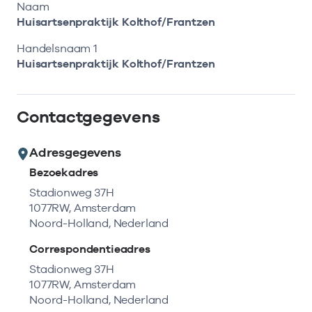
Bekijk eerst de veelgestelde vragen.
Kortdurende zorg
Naam
Bekijk het aanbod
Zoeken in AGB-register
Huisartsenpraktijk Kolthof/Frantzen
Retourcodezoeker
Vind de actuele gegevens van een
Langdurige zorg
Handelsnaam 1
Naar hulp
zorgaanbieder of onderneming.
Huisartsenpraktijk Kolthof/Frantzen
Zorg in de regio
Zoek nu
Contactgegevens
Gemeentezorgspiegel
Adresgegevens
Bezoekadres
Op zoek naar een rapport?
Stadionweg 37H
1077RW, Amsterdam
Bekijk de openbare rapporten per thema of
Noord-Holland, Nederland
log in voor de besloten rapporten op
Zorgprisma.nl.
Correspondentieadres
Stadionweg 37H
1077RW, Amsterdam
Naar openbare rapporten
Noord-Holland, Nederland