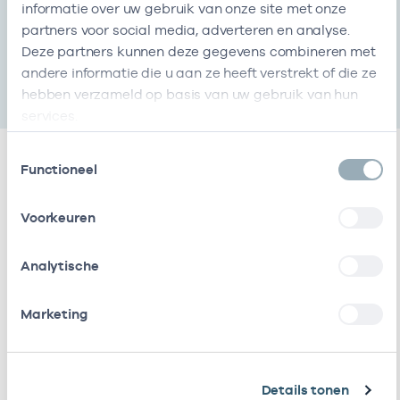
informatie over uw gebruik van onze site met onze
KvK-nummer
Start
Einde
partners voor social media, adverteren en analyse.
000037227122
23-05-2017
-
Deze partners kunnen deze gegevens combineren met
andere informatie die u aan ze heeft verstrekt of die ze
hebben verzameld op basis van uw gebruik van hun
services.
Toestemmingsselectie
Functioneel
Relaties
Voorkeuren
Werkzaam als zorgverlener
Analytische
Naam
Zorgaanbod
AGB-code
Start
Marketing
M.R.
Huisarts
01025045
23-05-2017
Kolthof
Details tonen
S.
Huisarts
01101081
23-05-2017