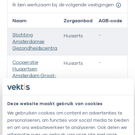
Ik ben werkzaam bij de volgende vestigingen
Naam
Zorgaanbod
AGB-code
Stichting
-
01
Huisarts
Amsterdamse
Gezondheidscentra
Cooperatie
-
01
Huisarts
Huisartsen
Amsterdam Groot-
Zuid
Stichting Gezzuid
-
01
Huisarts
Deze website maakt gebruik van cookies
Huisartsenpraktijk
-
23
Huisarts
We gebruiken cookies om content en advertenties te
Kolthof/Frantzen
personaliseren, om functies voor social media te bieden
en om ons websiteverkeer te analyseren. Ook delen we
Ik ben werkzaam bij de volgende vestigingen
informatie over uw gebruik van onze site met onze