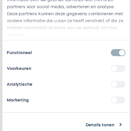
partners voor social media, adverteren en analyse.
Ik heb een arbeidsrelatie met
Deze partners kunnen deze gegevens combineren met
andere informatie die u aan ze heeft verstrekt of die ze
Naam
Rol
AGB-code
hebben verzameld op basis van uw gebruik van hun
services.
Stichting
Vrijgevestigd
53530042
0
Amsterdamse
(MTO
Toestemmingsselectie
Gezondheidscentra
getekend)
Functioneel
Cooperatie
Vrijgevestigd
53530073
01
Voorkeuren
Huisartsen
(MTO
Amsterdam Groot-
getekend)
Zuid
Analytische
Stichting Gezzuid
Vrijgevestigd
53530417
0
Marketing
(MTO
getekend)
Huisartsenpraktijk
Eigenaar
01008037
2
Details tonen
Kolthof/Frantzen