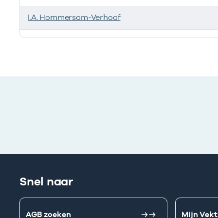
I.A. Hommersom-Verhoof
Werkzaam als zorgverlener
Snel naar
AGB zoeken
Mijn Vekt