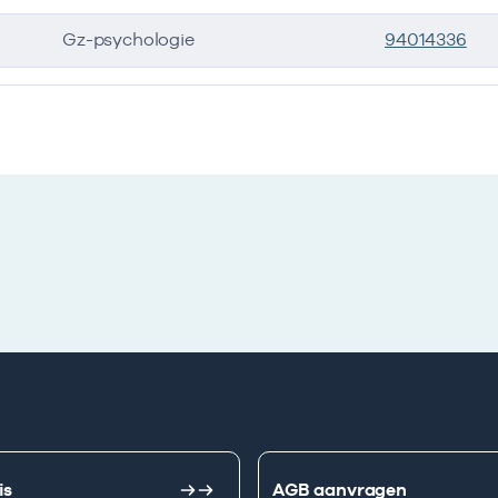
Gz-psychologie
94014336
is
AGB aanvragen