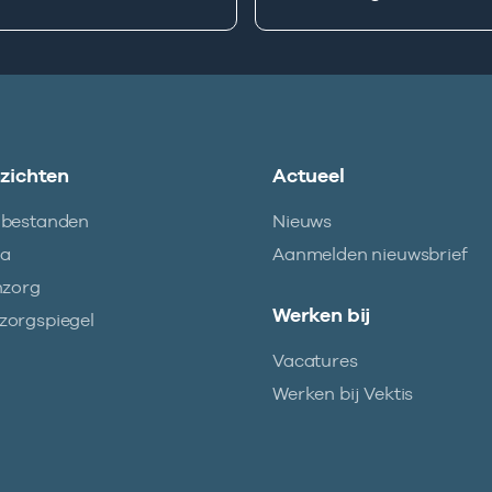
nzichten
Actueel
abestanden
Nieuws
ma
Aanmelden nieuwsbrief
nzorg
Werken bij
orgspiegel
Vacatures
Werken bij Vektis