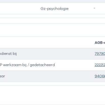
-
Gz-psychologie
AGB-
ndienst bij
7979
ZP werkzaam bij / gedetacheerd
22221
aar
9406