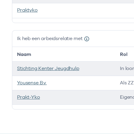
Praktyko
Ik ben werkzaam bij de volgende vestigingen
Ik heb een arbeidsrelatie met
Naam
Rol
Stichting Kenter Jeugdhulp
In loo
Yousense B.v.
Als Z
Prakt-Yko
Eigen
Ik heb een arbeidsrelatie met