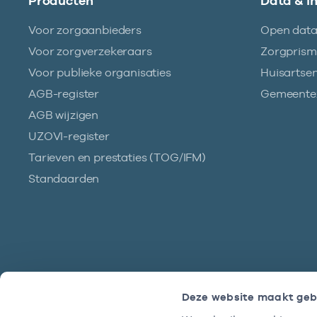
Producten
Data & i
Voor zorgaanbieders
Open dat
Voor zorgverzekeraars
Zorgpris
Voor publieke organisaties
Huisartse
AGB-register
Gemeentez
AGB wijzigen
UZOVI-register
Tarieven en prestaties (TOG/IFM)
Standaarden
Deze website maakt geb