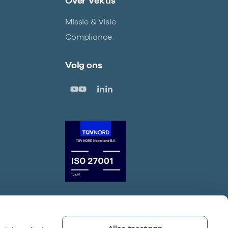
Over Vektis
Missie & Visie
Compliance
Volg ons