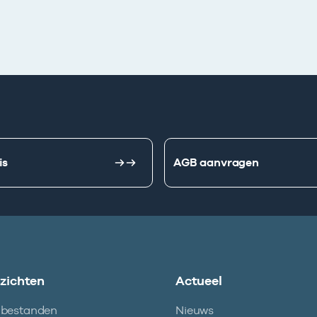
is
AGB aanvragen
nzichten
Actueel
abestanden
Nieuws