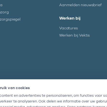
ma
Aanmelden nieuwsbrief
nzorg
Werken bij
orgspiegel
Vacatures
Werken bij Vektis
ruik van cookies
ontent en advertenties te personaliseren, om functies voor so
Nieuwsbrief
erkeer te analyseren. Ook delen we informatie over uw gebru
Altijd op de hoogte blijven van al onze
or social media, adverteren en analyse. Deze partners kunnen