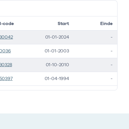
-code
Start
Einde
30042
01-01-2024
-
10036
01-01-2003
-
30328
01-10-2010
-
50397
01-04-1994
-