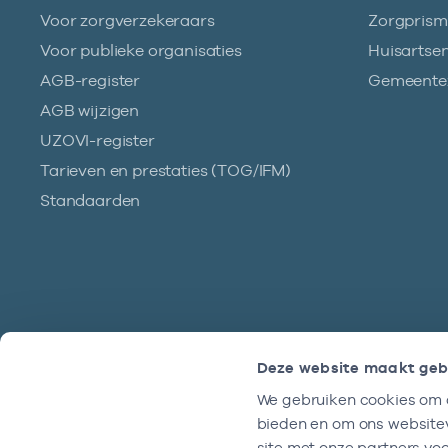
Voor zorgverzekeraars
Zorgpris
Voor publieke organisaties
Huisartse
AGB-register
Gemeentez
AGB wijzigen
UZOVI-register
Tarieven en prestaties (TOG/IFM)
Standaarden
Deze website maakt geb
We gebruiken cookies om c
Hulp?
bieden en om ons websitev
We zijn doordeweeks bereikbaar tussen
site met onze partners vo