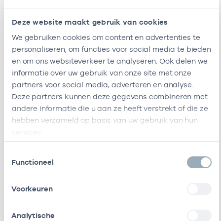
Deze website maakt gebruik van cookies
Ik ben werkzaam bij de volgende vestigingen
We gebruiken cookies om content en advertenties te
Ik heb een arbeidsrelatie met
personaliseren, om functies voor social media te bieden
en om ons websiteverkeer te analyseren. Ook delen we
Naam
Rol
AGB-code
informatie over uw gebruik van onze site met onze
partners voor social media, adverteren en analyse.
Stichting
Vrijgevestigd
53530042
0
Deze partners kunnen deze gegevens combineren met
Amsterdamse
(MTO
andere informatie die u aan ze heeft verstrekt of die ze
Gezondheidscentra
getekend)
hebben verzameld op basis van uw gebruik van hun
services.
Stichting Ggz
Vrijgevestigd
06290601
0
Centraal
(MTO
Toestemmingsselectie
getekend)
Functioneel
Stichting Primair
Vrijgevestigd
21210073
0
Voorkeuren
Huisartsenposten
(MTO
getekend)
Analytische