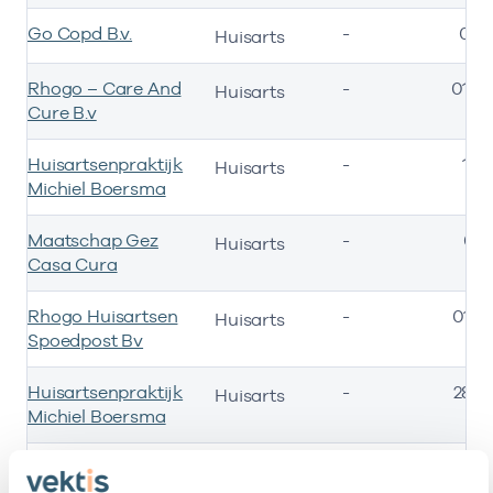
Go Copd B.v.
-
01-
Huisarts
Rhogo – Care And
-
01-0
Huisarts
Cure B.v
Huisartsenpraktijk
-
10-
Huisarts
Michiel Boersma
Maatschap Gez
-
01-
Huisarts
Casa Cura
Rhogo Huisartsen
-
01-0
Huisarts
Spoedpost Bv
Huisartsenpraktijk
-
28-0
Huisarts
Michiel Boersma