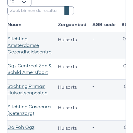
resultaten weergeven
Zoeken:
Naam
Zorgaanbod
AGB-code
Star
Stichting
-
01-0
Huisarts
Amsterdamse
Gezondheidscentra
Ggz Centraal Zon &
-
01-0
Huisarts
Schild Amersfoort
Stichting Primair
-
06-
Huisarts
Huisartsenposten
Stichting Casacura
-
25-
Huisarts
(Ketenzorg)
Go Poh Ggz
-
01-
Huisarts