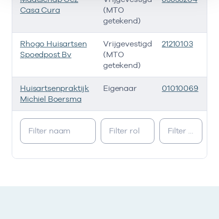
Casa Cura
(MTO
getekend)
Rhogo Huisartsen
Vrijgevestigd
21210103
01
Spoedpost Bv
(MTO
getekend)
Huisartsenpraktijk
Eigenaar
01010069
2
Michiel Boersma
Ik heb een arbeidsrelatie met