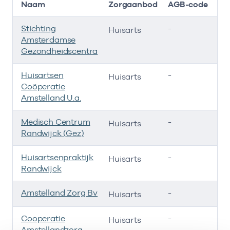
Naam
Zorgaanbod
AGB-code
Stichting
-
01
Huisarts
Amsterdamse
Gezondheidscentra
Huisartsen
-
01
Huisarts
Coöperatie
Amstelland U.a.
Medisch Centrum
-
2
Huisarts
Randwijck (Gez)
Huisartsenpraktijk
-
24
Huisarts
Randwijck
Amstelland Zorg Bv
-
30
Huisarts
Cooperatie
-
01
Huisarts
Amstellandzorg