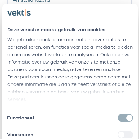
U.a.
Amstelland
-
2
Huisarts
Zorgpersoneel Bv
Deze website maakt gebruik van cookies
Ik ben werkzaam bij de volgende vestigingen
We gebruiken cookies om content en advertenties te
personaliseren, om functies voor social media te bieden
Ik heb een arbeidsrelatie met
en om ons websiteverkeer te analyseren. Ook delen we
informatie over uw gebruik van onze site met onze
partners voor social media, adverteren en analyse.
Naam
Rol
AGB-code
Deze partners kunnen deze gegevens combineren met
andere informatie die u aan ze heeft verstrekt of die ze
Stichting
Vrijgevestigd
53530042
0
hebben verzameld op basis van uw gebruik van hun
Amsterdamse
(MTO
Gezondheidscentra
getekend)
services.
Toestemmingsselectie
Huisartsen
Vrijgevestigd
53530067
01
Functioneel
Coöperatie
(MTO
Amstelland U.a.
getekend)
Voorkeuren