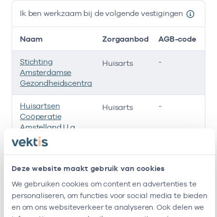
Ik ben werkzaam bij de volgende vestigingen
Naam
Zorgaanbod
AGB-code
Stichting
-
01
Huisarts
Amsterdamse
Gezondheidscentra
Huisartsen
-
01
Huisarts
Coöperatie
Amstelland U.a.
Maatschap J.j.
-
01
Huisarts
Goede En J.k. Stam
Deze website maakt gebruik van cookies
Cooperatie
-
01
We gebruiken cookies om content en advertenties te
Huisarts
Amstellandzorg
personaliseren, om functies voor social media te bieden
U.a.
en om ons websiteverkeer te analyseren. Ook delen we