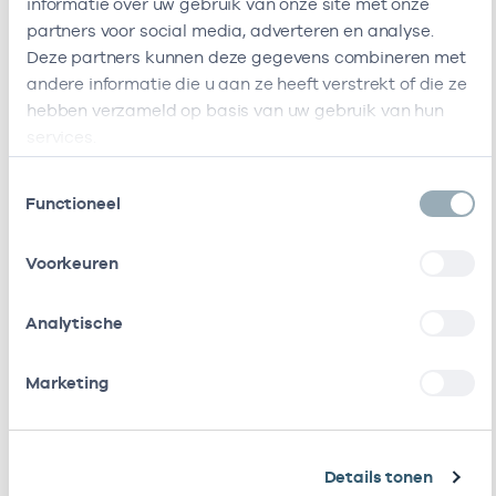
informatie over uw gebruik van onze site met onze
Ik ben werkzaam bij de volgende vestigingen
partners voor social media, adverteren en analyse.
Deze partners kunnen deze gegevens combineren met
Ik heb een arbeidsrelatie met
andere informatie die u aan ze heeft verstrekt of die ze
hebben verzameld op basis van uw gebruik van hun
Naam
Rol
AGB-code
services.
Stichting
Vrijgevestigd
53530042
01
Toestemmingsselectie
Amsterdamse
(MTO
Functioneel
Gezondheidscentra
getekend)
Voorkeuren
Huisartsen
Vrijgevestigd
53530067
01
Coöperatie
(MTO
Analytische
Amstelland U.a.
getekend)
Maatschap J.j.
Eigenaar
01051119
01
Marketing
Goede En J.k. Stam
Cooperatie
Vrijgevestigd
53533251
01
Amstellandzorg
(MTO
Details tonen