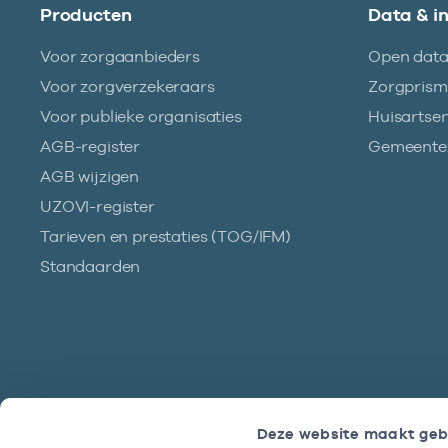
Producten
Data & i
Voor zorgaanbieders
Open dat
Voor zorgverzekeraars
Zorgpris
Voor publieke organisaties
Huisartse
AGB-register
Gemeentez
AGB wijzigen
UZOVI-register
Tarieven en prestaties (TOG/IFM)
Standaarden
Deze website maakt geb