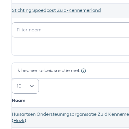
Stichting Spoedpost Zuid-Kennemerland
Ik ben werkzaam bij de volgende vestigingen
Ik heb een arbeidsrelatie met
resultaten weergeven
Naam
Huisartsen Ondersteuningsorganisatie Zuid Kenneme
(Hozk)