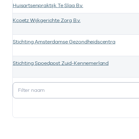
Huisartsenpraktijk Te Slaa B.v.
Kcoetz Wijkgerichte Zorg B.v.
Stichting Amsterdamse Gezondheidscentra
Stichting Spoedpost Zuid-Kennemerland
Ik heb een arbeidsrelatie met