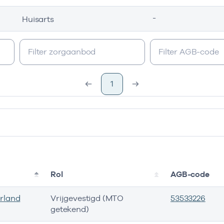
-
Huisarts
1
Rol
AGB-code
rland
Vrijgevestigd (MTO
53533226
getekend)