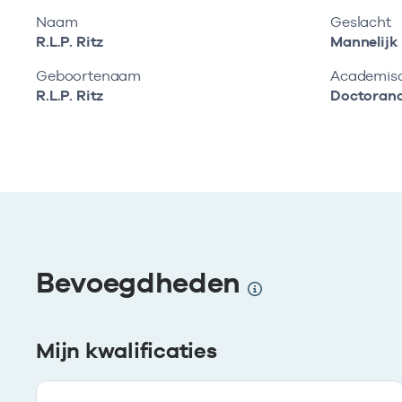
Naam
Geslacht
R.L.P. Ritz
Mannelijk
Geboortenaam
Academisch
R.L.P. Ritz
Doctoran
Bevoegdheden
Mijn kwalificaties