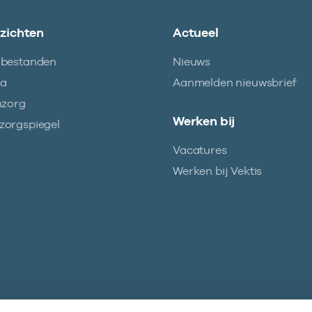
nzichten
Actueel
abestanden
Nieuws
ma
Aanmelden nieuwsbrief
nzorg
Werken bij
orgspiegel
Vacatures
Werken bij Vektis