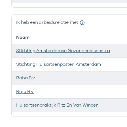
Ik ben werkzaam bij de volgende vestigingen
Ik heb een arbeidsrelatie met
Naam
Stichting Amsterdamse Gezondheidscentra
Stichting Huisartsenposten Amsterdam
Roha B.v.
Roju B.v.
Huisartsenpraktijk Ritz En Van Winden
Ik heb een arbeidsrelatie met