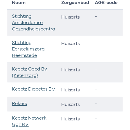
Naam
Zorgaanbod
AGB-code
Stichting
-
01
Huisarts
Amsterdamse
Gezondheidscentra
Stichting
-
01
Huisarts
Eerstelijnszorg
Heemstede
Kcoetz Copd Bv
-
01
Huisarts
(Ketenzorg)
Kcoetz Diabetes B.v.
-
01
Huisarts
Rekers
-
01
Huisarts
Kcoetz Netwerk
-
01
Huisarts
Ggz B.v.