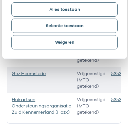
(MTO
getekend)
Alles toestaan
Kcoetz Cvrm B.v. I.o.
Vrijgevestigd
535331
Selectie toestaan
(MTO
getekend)
Weigeren
Kcoetz Wijkgerichte Zorg
Vrijgevestigd
535331
B.v.
(MTO
getekend)
Gez Heemstede
Vrijgevestigd
5353321
(MTO
getekend)
Huisartsen
Vrijgevestigd
535332
Ondersteuningsorganisatie
(MTO
Zuid Kennemerland (Hozk)
getekend)
Ik heb een arbeidsrelatie met