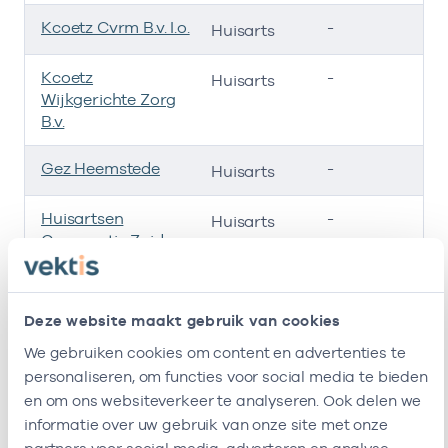
Kcoetz Cvrm B.v. I.o.
-
01
Huisarts
Kcoetz
-
01
Huisarts
Wijkgerichte Zorg
B.v.
Gez Heemstede
-
01
Huisarts
Huisartsen
-
01
Huisarts
Cooperatie Zuid
Kennemerland
(Hczk)
Ik ben werkzaam bij de volgende vestigingen
Deze website maakt gebruik van cookies
We gebruiken cookies om content en advertenties te
Ik heb een arbeidsrelatie met
personaliseren, om functies voor social media te bieden
en om ons websiteverkeer te analyseren. Ook delen we
Naam
Rol
AGB-co
informatie over uw gebruik van onze site met onze