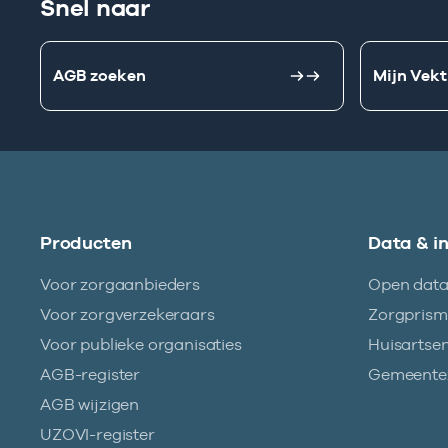
Snel naar
AGB zoeken
Mijn Vekt
Producten
Data & i
Voor zorgaanbieders
Open dat
Voor zorgverzekeraars
Zorgpris
Voor publieke organisaties
Huisartse
AGB-register
Gemeentez
AGB wijzigen
UZOVI-register