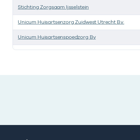
Stichting Zorgsaam Ijsselstein
Unicum Huisartsenzorg Zuidwest Utrecht B.v.
Unicum Huisartsenspoedzorg Bv
Ik heb een arbeidsrelatie met