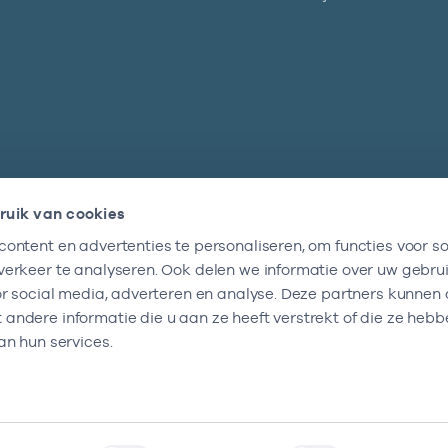
ruik van cookies
ontent en advertenties te personaliseren, om functies voor so
Nieuwsbrief
erkeer te analyseren. Ook delen we informatie over uw gebru
Altijd op de hoogte blijven van al onze
or social media, adverteren en analyse. Deze partners kunnen
nieuwtjes? Schrijf je nu in.
ndere informatie die u aan ze heeft verstrekt of die ze heb
an hun services.