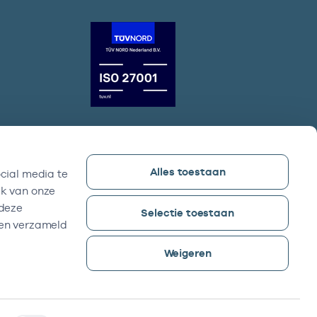
Alles toestaan
cial media te
Vektis bezoekadres
ik van onze
Sparrenheuvel 18, Gebouw B,
 deze
Selectie toestaan
3708 JE Zeist
ben verzameld
Weigeren