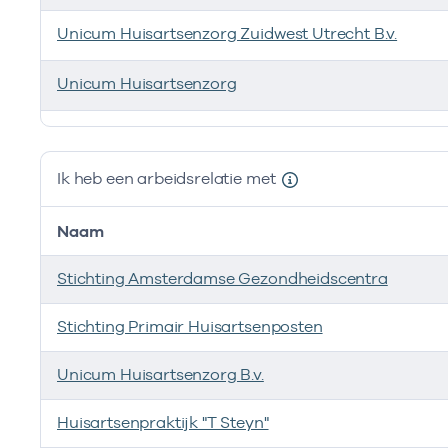
Unicum Huisartsenzorg Zuidwest Utrecht B.v.
Unicum Huisartsenzorg
Ik ben werkzaam bij de volgende vestigingen
Ik heb een arbeidsrelatie met
Naam
Stichting Amsterdamse Gezondheidscentra
Stichting Primair Huisartsenposten
Unicum Huisartsenzorg B.v.
Huisartsenpraktijk "T Steyn"