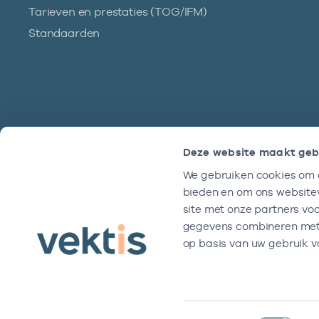
Tarieven en prestaties (TOG/IFM)
Standaarden
Deze website maakt geb
We gebruiken cookies om c
Hulp?
bieden en om ons websitev
We zijn doordeweeks bereikbaar tussen
site met onze partners vo
9 en 17 uur.
gegevens combineren met a
op basis van uw gebruik v