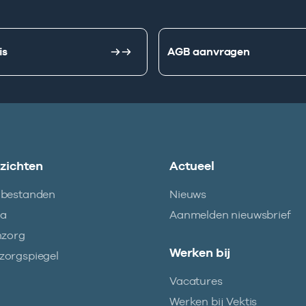
is
AGB aanvragen
nzichten
Actueel
abestanden
Nieuws
ma
Aanmelden nieuwsbrief
nzorg
Werken bij
orgspiegel
Vacatures
Werken bij Vektis