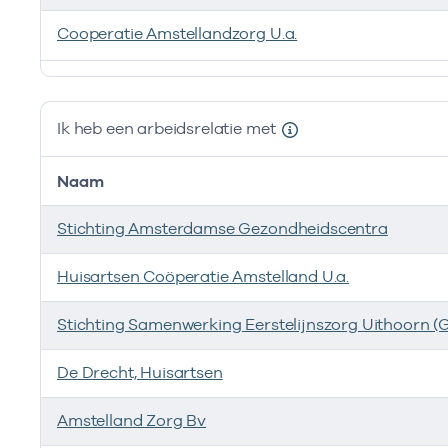
Cooperatie Amstellandzorg U.a.
Ik ben werkzaam bij de volgende vestigingen
Ik heb een arbeidsrelatie met
Naam
Stichting Amsterdamse Gezondheidscentra
Huisartsen Coöperatie Amstelland U.a.
Stichting Samenwerking Eerstelijnszorg Uithoorn (
De Drecht, Huisartsen
Amstelland Zorg Bv