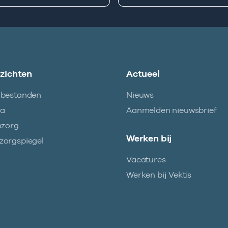
nzichten
Actueel
abestanden
Nieuws
ma
Aanmelden nieuwsbrief
nzorg
Werken bij
orgspiegel
Vacatures
Werken bij Vektis