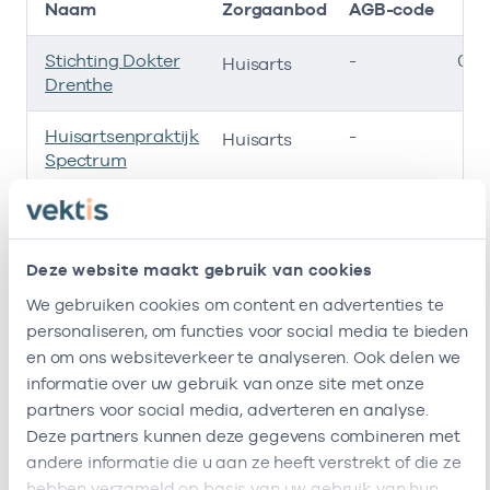
Naam
Zorgaanbod
AGB-code
Stichting Dokter
-
06-
Huisarts
Drenthe
Huisartsenpraktijk
-
2
Huisarts
Spectrum
Dokter Drenthe
-
01
Huisarts
B.v.
Deze website maakt gebruik van cookies
Steendokters
-
17
Huisarts
We gebruiken cookies om content en advertenties te
Ik ben werkzaam bij de volgende vestigingen
personaliseren, om functies voor social media te bieden
en om ons websiteverkeer te analyseren. Ook delen we
Ik heb een arbeidsrelatie met
informatie over uw gebruik van onze site met onze
partners voor social media, adverteren en analyse.
Deze partners kunnen deze gegevens combineren met
Naam
Rol
AGB-code
andere informatie die u aan ze heeft verstrekt of die ze
hebben verzameld op basis van uw gebruik van hun