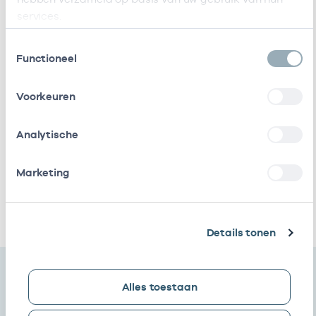
Stichting Dokter
Vrijgevestigd
21210042
services.
Drenthe
(MTO
getekend)
Toestemmingsselectie
Functioneel
Huisartsenmaatschap
Eigenaar
01050019
Spectrum
Voorkeuren
Dokter Drenthe B.v.
Vrijgevestigd
53530556
(MTO
Analytische
getekend)
Marketing
Steendokters
Eigenaar
01010506
Ik heb een arbeidsrelatie met
Details tonen
Alles toestaan