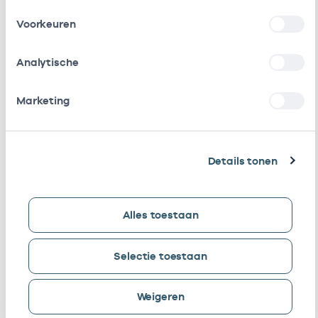
Stichting Amsterdamse
Vrijgevestigd
Voorkeuren
Gezondheidscentra
(MTO
getekend)
Analytische
Stichting Huisartsenposten
Vrijgevestigd
Marketing
Amsterdam
(MTO
getekend)
ST. Smc Diemen-Zuid (Gez)
In loondienst
Details tonen
bij
Stichting Gezondheidscentra
In loondienst
Alles toestaan
Amsterdam Zuidoost
bij
Gezondheidscentrum Diemen-
In loondienst
Selectie toestaan
Zuid
bij
Weigeren
Regionale
Als ZZP
Ondersteuningsorganisatie
werkzaam bij