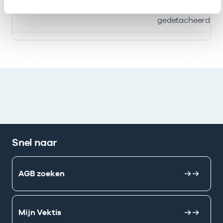
Zuidoost B.v.
/
gedetacheerd
Ik heb een arbeidsrelatie met
Snel naar
AGB zoeken
Mijn Vektis