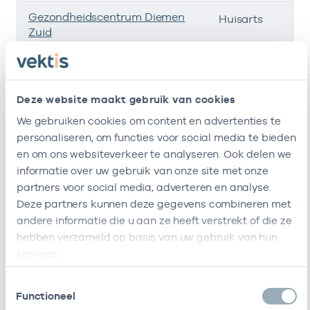
Gezondheidscentrum Diemen
3
Huisarts
Zuid
Regionale
-
Huisarts
Ondersteuningsorganisatie
Zuidoost B.v.
Deze website maakt gebruik van cookies
Ik ben werkzaam bij de volgende vestigingen
We gebruiken cookies om content en advertenties te
personaliseren, om functies voor social media te bieden
Ik heb een arbeidsrelatie met
en om ons websiteverkeer te analyseren. Ook delen we
informatie over uw gebruik van onze site met onze
partners voor social media, adverteren en analyse.
Naam
Rol
Deze partners kunnen deze gegevens combineren met
andere informatie die u aan ze heeft verstrekt of die ze
Diagis Zorggroep
In loondienst
hebben verzameld op basis van uw gebruik van hun
Diemen/Duivendrecht/Betondorp
bij
services.
Stichting Gazo
Vrijgevestigd
Toestemmingsselectie
Gezondheidscentra Amsterdam
(MTO
Functioneel
Zuidoost (Gez)
getekend)