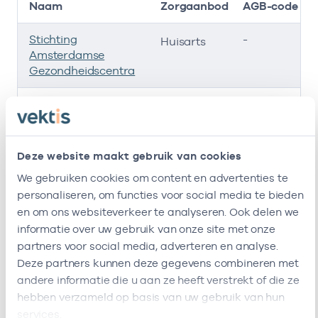
Naam
Zorgaanbod
AGB-code
Stichting
-
Huisarts
Amsterdamse
Gezondheidscentra
Stichting
-
Huisarts
Huisartsenposten
Amsterdam
Deze website maakt gebruik van cookies
Gezondheidscentrum
37054157
Huisarts
We gebruiken cookies om content en advertenties te
Banne Buiksloot
personaliseren, om functies voor social media te bieden
Ik ben werkzaam bij de volgende vestigingen
en om ons websiteverkeer te analyseren. Ook delen we
informatie over uw gebruik van onze site met onze
Ik heb een arbeidsrelatie met
partners voor social media, adverteren en analyse.
Deze partners kunnen deze gegevens combineren met
andere informatie die u aan ze heeft verstrekt of die ze
Naam
Rol
AGB-code
hebben verzameld op basis van uw gebruik van hun
services.
Stichting
In loondienst
53530042
01