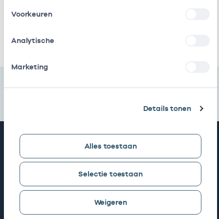
Amsterdamse Gzc
loondienst
Voorkeuren
bij
Ik heb een arbeidsrelatie met
Analytische
Marketing
Details tonen
Snel naar
Alles toestaan
AGB zoeken
Selectie toestaan
Weigeren
Mijn Vektis