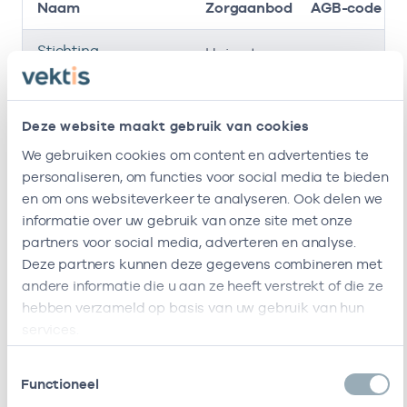
Naam
Zorgaanbod
AGB-code
Stichting
-
Huisarts
Amsterdamse
Gezondheidscentra
Deze website maakt gebruik van cookies
Gezondheidscentrum
37054153
Huisarts
De Keyzer
We gebruiken cookies om content en advertenties te
personaliseren, om functies voor social media te bieden
Ik ben werkzaam bij de volgende vestigingen
en om ons websiteverkeer te analyseren. Ook delen we
informatie over uw gebruik van onze site met onze
Ik heb een arbeidsrelatie met
partners voor social media, adverteren en analyse.
Deze partners kunnen deze gegevens combineren met
Naam
Rol
AGB-code
andere informatie die u aan ze heeft verstrekt of die ze
hebben verzameld op basis van uw gebruik van hun
Stichting
In
53530042
01-0
services.
Amsterdamse
loondienst
Gezondheidscentra
bij
Toestemmingsselectie
Functioneel
Stichting
In
17000129
01-0