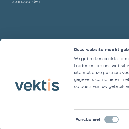
Standaarden
Deze website maakt geb
We gebruiken cookies om c
Hulp?
bieden en om ons websitev
We zijn doordeweeks bereikbaar tussen
site met onze partners vo
9 en 17 uur.
gegevens combineren met a
op basis van uw gebruik v
Toestemmingsselectie
Functioneel
Disclaimer
Algemene voorwaarden
Privacy- en cookiever