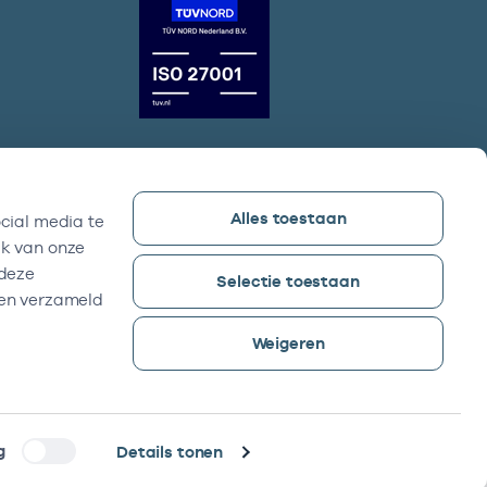
Alles toestaan
cial media te
Vektis bezoekadres
ik van onze
Sparrenheuvel 18, Gebouw B,
 deze
Selectie toestaan
3708 JE Zeist
ben verzameld
Weigeren
g
Details tonen
©2026 -
Reyez!
was here