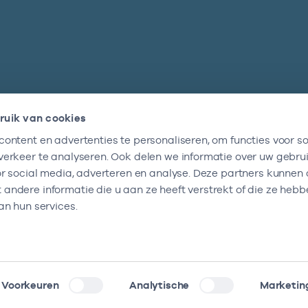
ruik van cookies
ontent en advertenties te personaliseren, om functies voor so
Nieuwsbrief
erkeer te analyseren. Ook delen we informatie over uw gebru
Altijd op de hoogte blijven van al onze
or social media, adverteren en analyse. Deze partners kunnen
nieuwtjes? Schrijf je nu in.
ndere informatie die u aan ze heeft verstrekt of die ze heb
an hun services.
Voorkeuren
Analytische
Marketin
klaring
Kwetsbaarheid melden