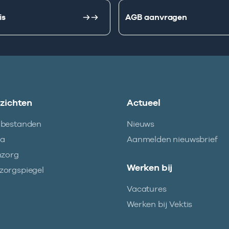
is
AGB aanvragen
nzichten
Actueel
abestanden
Nieuws
ma
Aanmelden nieuwsbrief
nzorg
Werken bij
orgspiegel
Vacatures
Werken bij Vektis