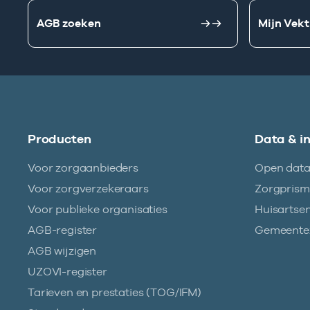
AGB zoeken
Mijn Vekt
Producten
Data & i
Voor zorgaanbieders
Open dat
Voor zorgverzekeraars
Zorgpris
Voor publieke organisaties
Huisartse
AGB-register
Gemeentez
AGB wijzigen
UZOVI-register
Tarieven en prestaties (TOG/IFM)